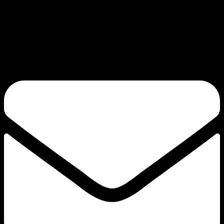
Bang Vapes is een hoogwaardig merk voor wegwerpvapes, met producten
zoals de Bang Vape, Bang King, Bang Blaze, Bang Legend en de FLUUM-
serie. Onze toewijding aan kwaliteit en continue innovatie garandeert een
bevredigende trek.