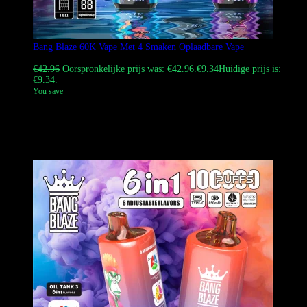
Bang Blaze 60K Vape Met 4 Smaken Oplaadbare Vape
Gewaardeerd
4.83
uit 5
€
42.96
Oorspronkelijke prijs was: €42.96.
€
9.34
Huidige prijs is:
€9.34.
You save
De Bang Blaze 60K Vape Met 4 Smaken e-sigaret biedt 60.000 puffs
en vier unieke smaken. Uitgerust met een slim batterijniveau en Puff
Count-display, een 650 mAh Type-C oplaadbare batterij en vier
mesh-spoelen, hets ideaal voor groothandel en detailhandel.