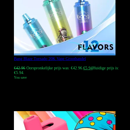
Bang Blaze Tornado 20K Vape Groothandel
Gewaardeerd
5.00
uit 5
€
42.96
Oorspronkelijke prijs was: €42.96.
€
5.94
Huidige prijs is:
€5.94.
You save
Shop de Bang Blaze Tornado 20K Vape bij Bang Vapes Europe.
Ervaar 20000 puffs met 25 ml e-liquid en 650 mAh batterij. Kies uit
een verscheidenheid aan smaken en nicotinesterkten (0-5%). Geniet
van DDP-verzending op alle Bang Vape-, Bang King- en Fluum-
producten.