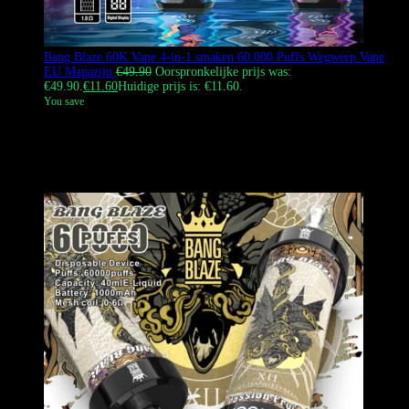
Bang Blaze 60K Vape 4-in-1 smaken 60.000 Puffs Wegwerp Vape
EU Magazijn
€
49.90
Oorspronkelijke prijs was:
€49.90.
€
11.60
Huidige prijs is: €11.60.
You save
De Bang Blaze 60K Vape biedt 4 smaken in één, goed voor 60.000
trekjes en heeft een e-liquidreservoir van 56 ml. Hij is voorzien van
een 4-in-1 smaakwisselsysteem en een 1,0 ohm mesh coil. De batterij
heeft een capaciteit van 650 mAh en is oplaadbaar.