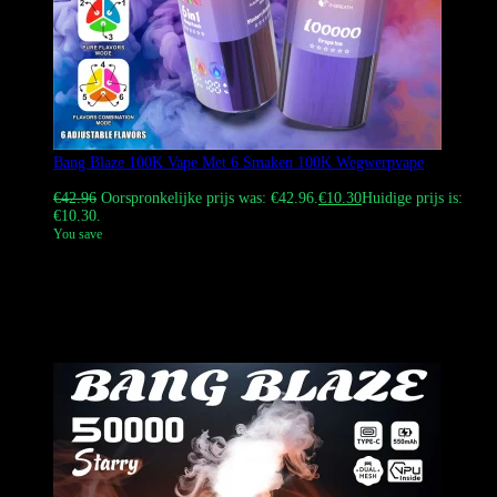
Bang Blaze 100K Vape Met 6 Smaken 100K Wegwerpvape
Gewaardeerd
4.67
uit 5
€
42.96
Oorspronkelijke prijs was: €42.96.
€
10.30
Huidige prijs is:
€10.30.
You save
Bang Blaze 100K Vape Met 6 Smaken 100K Wegwerp Vape biedt zes
unieke smaakcombinaties door het mondstuk te draaien. Met een
krachtige 850mAh-batterij, 45 ml e-liquid, Type-C-opladen en een
LED-display. Shop nu voor het beste in wegwerpvapes, met snelle
DDP-verzending.