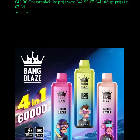
€
42.96
Oorspronkelijke prijs was: €42.96.
€
7.64
Huidige prijs is:
€7.64.
You save
Verken de Bang Blaze 40K Vape Shisha navulbare vape. Geniet van
een 40.000 pufcapaciteit, 40 ml e-liquid en een 1000 mAh type-C
oplaadbare batterij. Ideaal voor winkels en individuele gebruikers die
op zoek zijn naar een duurzame, hervulbare waterpijp. Eenvoudige
DDP-verzending binnen Europa.