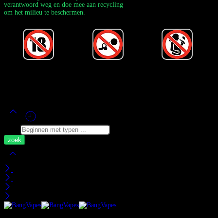
verantwoord weg en doe mee aan recycling
om het milieu te beschermen.
Powered by Bang Vape Officieel
©
2020-2026
– Alle rechten
voorbehouden!
Zoek
Mijn Wagen
Recent bekeken
Categorieën