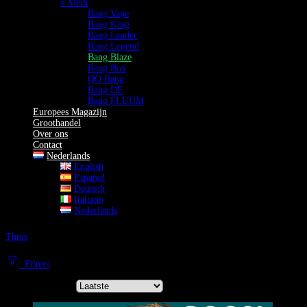
# Merk
Bang Vape
Bang King
Bang Leader
Bang Legend
Bang Blaze
Bang Box
QQ Bang
Bang DE
Bang FLUUM
Europees Magazijn
Groothandel
Over ons
Contact
Nederlands
English
Español
Deutsch
Italiano
Nederlands
Thuis
Bang Blaze
Bang Blaze Vape | Ontsteek je Zintuigen met Pure Intensiteit
Filters
Sorteer op