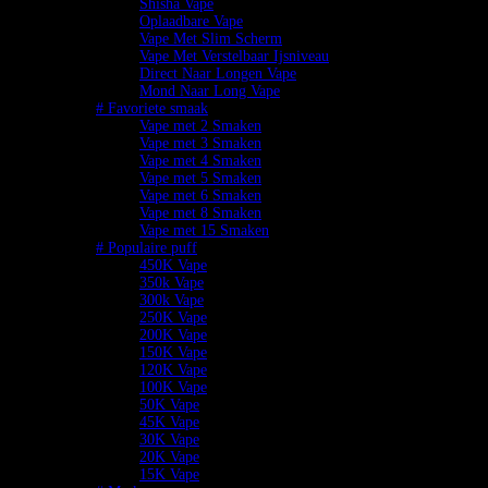
Shisha Vape
Oplaadbare Vape
Vape Met Slim Scherm
Vape Met Verstelbaar Ijsniveau
Direct Naar Longen Vape
Mond Naar Long Vape
# Favoriete smaak
Vape met 2 Smaken
Vape met 3 Smaken
Vape met 4 Smaken
Vape met 5 Smaken
Vape met 6 Smaken
Vape met 8 Smaken
Vape met 15 Smaken
# Populaire puff
450K Vape
350k Vape
300k Vape
250K Vape
200K Vape
150K Vape
120K Vape
100K Vape
50K Vape
45K Vape
30K Vape
20K Vape
15K Vape