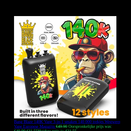
smaak wegwerpvape met een draaiknop en zes onafhankelijke
gaascoils, ontworpen voor dampers die variatie en duurzaamheid in
één premium apparaat eisen.
Bang Blaze 140K Vape 3-in-1 smaken 140.000 trekjes Wegwerp
Vape Europese Magazijn
€
49.90
Oorspronkelijke prijs was: