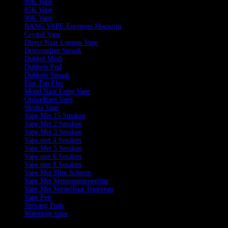
80K Vape
85K Vape
90K Vape
BANG VAPE Europees Magazijn
Crystal Vape
Direct Naar Longen Vape
Drievoudige Smaak
Dubbel Mesh
Dubbele Pod
Dubbele Smaak
Flip Top Fles
Mond Naar Long Vape
Oplaadbare Vape
Shisha Vape
Vape Met 15 Smaken
Vape Met 2 Smaken
Vape Met 3 Smaken
Vape met 4 Smaken
Vape Met 5 Smaken
Vape met 6 Smaken
Vape met 8 Smaken
Vape Met Slim Scherm
Vape Met Vermogensregeling
Vape Met Verstelbaar Ijsniveau
Vape Pen
Vervang Pods
Waterpijp vape