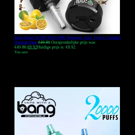
Bang Blaze 60.000 Puffs 60K Wegwerp Vape Type-C Opladen
Hookah Vape
€
49.80
Oorspronkelijke prijs was:
€49.80.
€
8.92
Huidige prijs is: €8.92.
You save
De Bang Blaze 60K Puffs is een wegwerp-vape met een grote
capaciteit. Hij heeft een e-liquidtank van 40 ml, een mesh-coil van
0,6 ohm en een oplaadbare batterij van 1000 mAh. Het apparaat is
voorzien van een digitaal display en een leren grip. Hij ondersteunt
DTL-vaping.