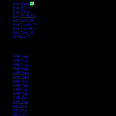
Bang Blaze
10
Bang Box
6
Bang DE
4
Bang FLUUM
2
Bang King
24
Bang Leader
15
Bang Legend
6
Bang Vape
18
QQ Bang
7
Product Categories
450K Vape
350k Vape
300k Vape
250K Vape
200K Vape
180K Vape
160k Vape
150K Vape
140k Vape
120K Vape
110K Vape
100K Vape
90K Vape
85K Vape
80K Vape