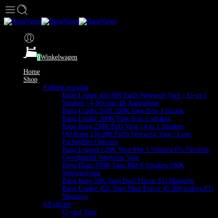
0
Winkelwagen
Home
Shop
# Meest populair
Bang Leader 450.000 Puffs Wegwerp Vape | 15-in-1
Smaken | 4-Niveaus IJs Aanpasbaar
Bang Leader Stoll 350K Vape 8-in-1 Smaak
Bang Leader 300K Vape 6-in-1 smaken
Bang King 250K Puff Vape | 4 in 1 Smaken
QQ Bang 150.000 Puffs Wegwerp Vape | Luxe
Parfumfles Ontwerp
Bang Legend 120K Vape Met 5 Smaken 0% Nicotine
Groothandel Wegwerp Vape
Bang Blaze 100K Vape Met 6 Smaken 100K
Wegwerpvape
Bang King 50K Vape Dual Flavor EU Magazijn
Bang Leader 45K Vape Dual Flavor 45.000 trekjes EU
Magazijn
# Functies
Crystal Vape