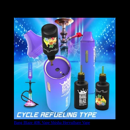
een 650 mAh-batterij en een 1,2 ohm dubbele mesh-spoel, die
aanhoudende en rijke rook en smaak kan bieden, met een maximum
van 40000 puffs.
Bang Blaze 40K Vape Shisha Hervulbare Vape
Gewaardeerd
5.00
uit 5