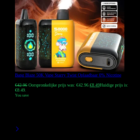
Bang Blaze 50K Vape Starry Twist Oplaadbaar 0% Nicotine
Gewaardeerd
4.46
uit 5
€
42.96
Oorspronkelijke prijs was: €42.96.
€
8.49
Huidige prijs is:
€8.49.
You save
De Bang Blaze 50000 Vape Starry Twist biedt tot 50.000 trekjes, een
levendig sterrenontwerp en dual mesh-technologie voor soepele
damp. Drie vaping-modi, waaronder kindveilige, normale en pols.
Verkrijgbaar in 12 heerlijke smaken.
Filters
Product Brands