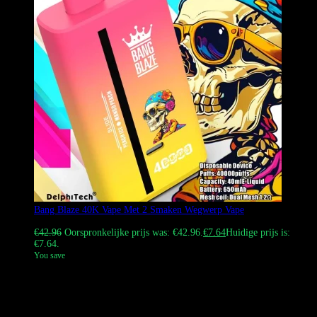
Bang Blaze 40K Vape Met 2 Smaken Wegwerp Vape
Gewaardeerd
5.00
uit 5
€
42.96
Oorspronkelijke prijs was: €42.96.
€
7.64
Huidige prijs is:
€7.64.
You save
De Bang Blaze 40K Vape met 2 smaken wegwerp vape keurt een
innovatief systeem met dubbele smaak aan. Schuif eenvoudig de
schakelaar om eenvoudig te schakelen tussen twee verschillende
smaken. Dit apparaat heeft een grote capaciteit van 40 ml e-liquid,