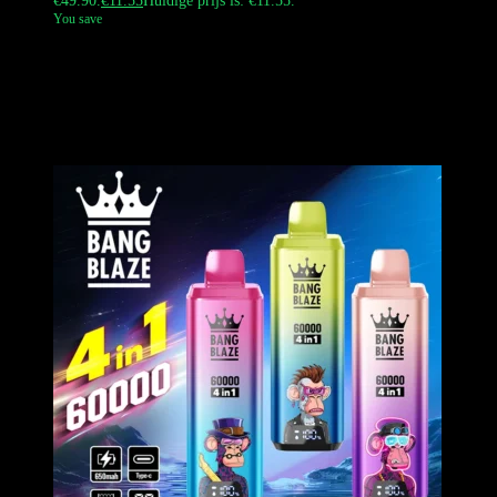
€49.90.
€
11.55
Huidige prijs is: €11.55.
You save
De Bang Blaze 140K is een 3-in-1 wegwerp-vape met 140.000
trekjes. Hij heeft een matzwart design en een op de Beatles
geïnspireerd apenlogo. De e-sigaret werkt op een oplaadbare batterij
van 550 mAh en een mesh coil van 1,0 ohm. Dit product kan vanuit
ons Europese magazijn worden verzonden; het is een officieel,
authentiek product.