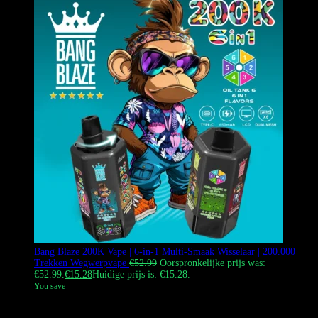
Bang Blaze 200K Vape | 6-in-1 Multi-Smaak Wisselaar | 200.000
Trekken Wegwerpvape
€
52.99
Oorspronkelijke prijs was:
€52.99.
€
15.28
Huidige prijs is: €15.28.
You save
De Bang Blaze 200K Vape is een toonaangevende 6-in-1 multi-