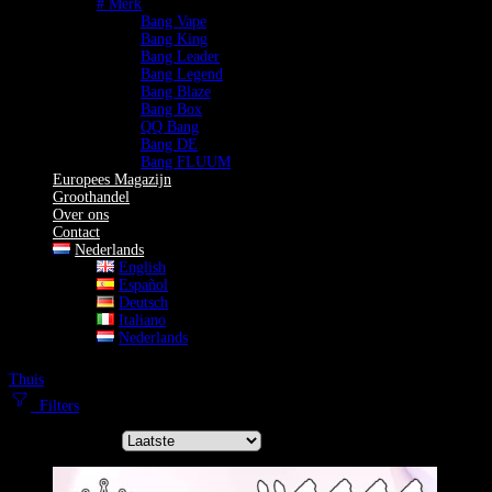
# Merk
Bang Vape
Bang King
Bang Leader
Bang Legend
Bang Blaze
Bang Box
QQ Bang
Bang DE
Bang FLUUM
Europees Magazijn
Groothandel
Over ons
Contact
Nederlands
English
Español
Deutsch
Italiano
Nederlands
Thuis
110K Vape
Filters
Sorteer op