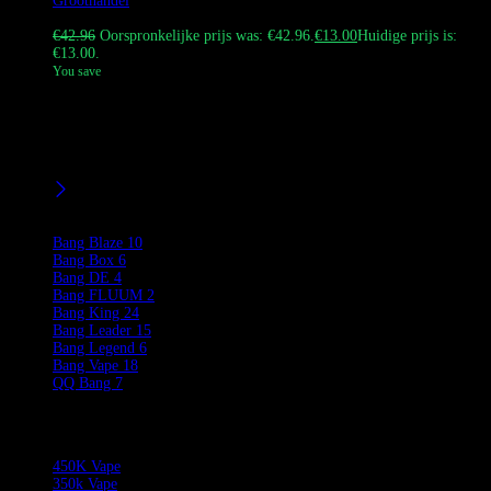
Groothandel
Gewaardeerd
4.67
uit 5
€
42.96
Oorspronkelijke prijs was: €42.96.
€
13.00
Huidige prijs is:
€13.00.
You save
Koop de originele Bang Vape Bang Legend 110K Puffs Vape in
Europa. Deze 24ml 3 in 1 smaken Vape Disposable Device beschikt
over een 850 mAh Type-C oplaadbare batterij. Bekijk onze
groothandel opties.
Filters
Product Brands
Bang Blaze
10
Bang Box
6
Bang DE
4
Bang FLUUM
2
Bang King
24
Bang Leader
15
Bang Legend
6
Bang Vape
18
QQ Bang
7
Product Categories
450K Vape
350k Vape