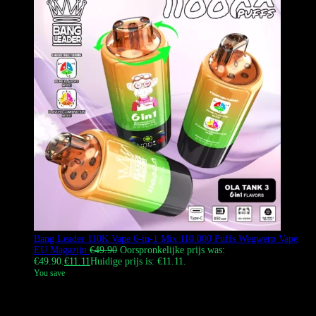
Bang Leader 110K Vape 6-in-1 Mix 110.000 Puffs Wegwerp Vape
EU Magazijn
€
49.90
Oorspronkelijke prijs was:
€49.90.
€
11.11
Huidige prijs is: €11.11.
You save
De Bang Leader 110000 Puffs is een revolutionaire vape met hoge
capaciteit en 3 cartridges die gemengd kunnen worden voor 6 unieke