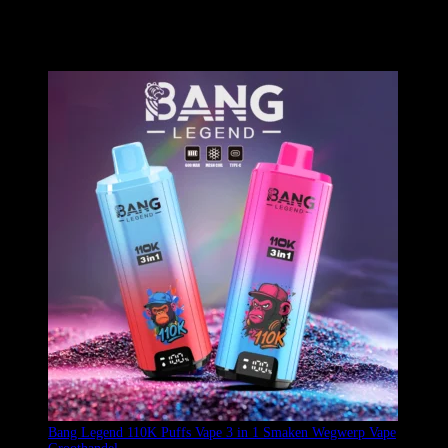
smaakervaringen. Hij is voorzien van een LED-display aan de
onderkant voor het controleren van het tankniveau, een 850mAh-
batterij en een opvallend apenhoofddesign. Authentiek product uit de
EU met snelle levering.
Bang Legend 110K Puffs Vape 3 in 1 Smaken Wegwerp Vape