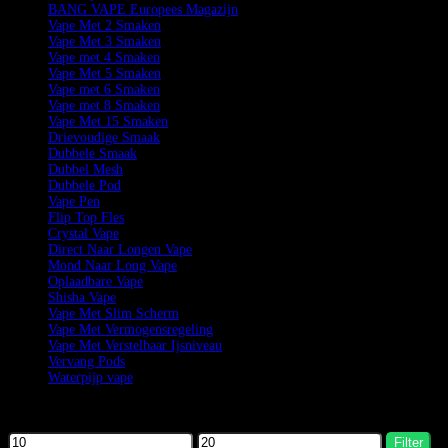
BANG VAPE Europees Magazijn
Vape Met 2 Smaken
Vape Met 3 Smaken
Vape met 4 Smaken
Vape Met 5 Smaken
Vape met 6 Smaken
Vape met 8 Smaken
Vape Met 15 Smaken
Drievoudige Smaak
Dubbele Smaak
Dubbel Mesh
Dubbele Pod
Vape Pen
Flip Top Fles
Crystal Vape
Direct Naar Longen Vape
Mond Naar Long Vape
Oplaadbare Vape
Shisha Vape
Vape Met Slim Scherm
Vape Met Vermogensregeling
Vape Met Verstelbaar Ijsniveau
Vervang Pods
Waterpijp vape
Filter by price
Filter