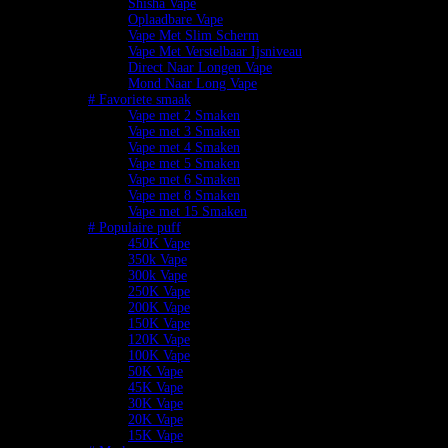
Shisha Vape
Oplaadbare Vape
Vape Met Slim Scherm
Vape Met Verstelbaar Ijsniveau
Direct Naar Longen Vape
Mond Naar Long Vape
# Favoriete smaak
Vape met 2 Smaken
Vape met 3 Smaken
Vape met 4 Smaken
Vape met 5 Smaken
Vape met 6 Smaken
Vape met 8 Smaken
Vape met 15 Smaken
# Populaire puff
450K Vape
350k Vape
300k Vape
250K Vape
200K Vape
150K Vape
120K Vape
100K Vape
50K Vape
45K Vape
30K Vape
20K Vape
15K Vape