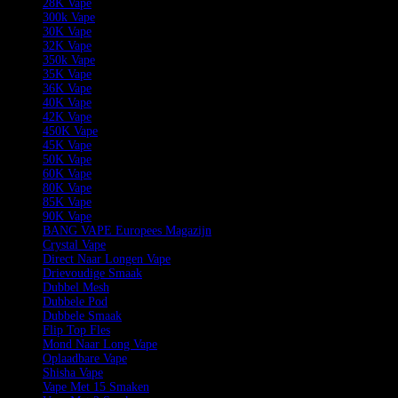
28K Vape
300k Vape
30K Vape
32K Vape
350k Vape
35K Vape
36K Vape
40K Vape
42K Vape
450K Vape
45K Vape
50K Vape
60K Vape
80K Vape
85K Vape
90K Vape
BANG VAPE Europees Magazijn
Crystal Vape
Direct Naar Longen Vape
Drievoudige Smaak
Dubbel Mesh
Dubbele Pod
Dubbele Smaak
Flip Top Fles
Mond Naar Long Vape
Oplaadbare Vape
Shisha Vape
Vape Met 15 Smaken