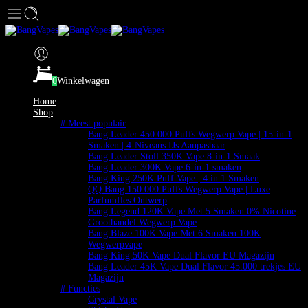
0
Winkelwagen
Home
Shop
# Meest populair
Bang Leader 450.000 Puffs Wegwerp Vape | 15-in-1
Smaken | 4-Niveaus IJs Aanpasbaar
Bang Leader Stoll 350K Vape 8-in-1 Smaak
Bang Leader 300K Vape 6-in-1 smaken
Bang King 250K Puff Vape | 4 in 1 Smaken
QQ Bang 150.000 Puffs Wegwerp Vape | Luxe
Parfumfles Ontwerp
Bang Legend 120K Vape Met 5 Smaken 0% Nicotine
Groothandel Wegwerp Vape
Bang Blaze 100K Vape Met 6 Smaken 100K
Wegwerpvape
Bang King 50K Vape Dual Flavor EU Magazijn
Bang Leader 45K Vape Dual Flavor 45.000 trekjes EU
Magazijn
# Functies
Crystal Vape