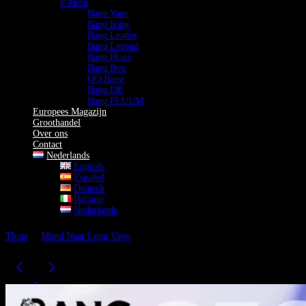
# Merk
Bang Vape
Bang King
Bang Leader
Bang Legend
Bang Blaze
Bang Box
QQ Bang
Bang DE
Bang FLUUM
Europees Magazijn
Groothandel
Over ons
Contact
Nederlands
English
Español
Deutsch
Italiano
Nederlands
Thuis
Mond Naar Long Vape
Bang Leader Stoll 350K Vape 8-in-1
Smaak Authentiek Rijke 350.000 Trekjes Oplaadbaar