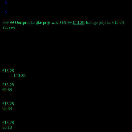
€
69.99
Oorspronkelijke prijs was: €69.99.
€
13.28
Huidige prijs is: €13.28.
You save
Bang Leader Stoll 350K Vape is de hoogste capaciteit 8-in-1 wegwerp vape
ter wereld, met een enorme levensduur van 350.000 trekjes, verwisselbare
smaaktechnologie en trendy ontwerpen met krokodillen thema voor de
ultieme lange termijn vaping ervaring.
Haast je! Verkoop eindigt over:
Buy 10 - 29 pieces
€
13.28
Totaal:
€
13.28
Buy 30 - 59 pieces and save 27%
€
13.28
€
9.68
Totaal:
Buy 60 - 99 pieces and save 33%
€
13.28
€
8.88
Totaal:
Buy 100 - 999 pieces and save 38%
€
13.28
€
8.18