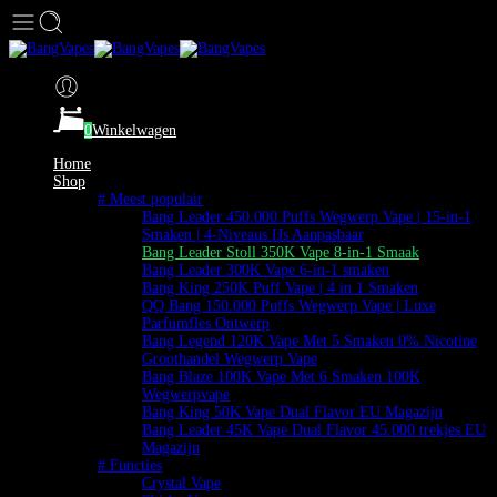
0
Winkelwagen
Home
Shop
# Meest populair
Bang Leader 450.000 Puffs Wegwerp Vape | 15-in-1
Smaken | 4-Niveaus IJs Aanpasbaar
Bang Leader Stoll 350K Vape 8-in-1 Smaak
Bang Leader 300K Vape 6-in-1 smaken
Bang King 250K Puff Vape | 4 in 1 Smaken
QQ Bang 150.000 Puffs Wegwerp Vape | Luxe
Parfumfles Ontwerp
Bang Legend 120K Vape Met 5 Smaken 0% Nicotine
Groothandel Wegwerp Vape
Bang Blaze 100K Vape Met 6 Smaken 100K
Wegwerpvape
Bang King 50K Vape Dual Flavor EU Magazijn
Bang Leader 45K Vape Dual Flavor 45.000 trekjes EU
Magazijn
# Functies
Crystal Vape