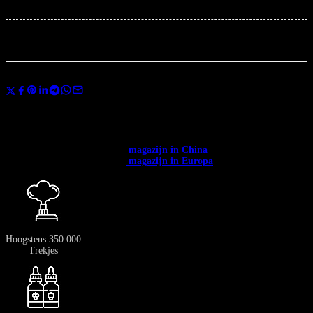
×
Total:
...
mensen
bekijken dit nu
Deel
Gebruik de code
BANGVAPES3
bij het afrekenen en bespaar direct 3% op
je eerste aankoop.
✅ Beschikbaar in heel Europa. ✅ Gratis verzending vanaf € 400.
✅
Verzending vanuit het →
magazijn in China
: 12-20 dagen.
✅
Verzending vanuit het →
magazijn in Europa
: 3-7 dagen.
Hoogstens 350.000
Trekjes