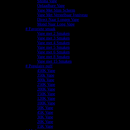
Shisha Vape
Oplaadbare Vape
Vape Met Slim Scherm
Vape Met Verstelbaar Ijsniveau
Direct Naar Longen Vape
Mond Naar Long Vape
# Favoriete smaak
Vape met 2 Smaken
Vape met 3 Smaken
Vape met 4 Smaken
Vape met 5 Smaken
Vape met 6 Smaken
Vape met 8 Smaken
Vape met 15 Smaken
# Populaire puff
450K Vape
350k Vape
300k Vape
250K Vape
200K Vape
150K Vape
120K Vape
100K Vape
50K Vape
45K Vape
30K Vape
20K Vape
15K Vape