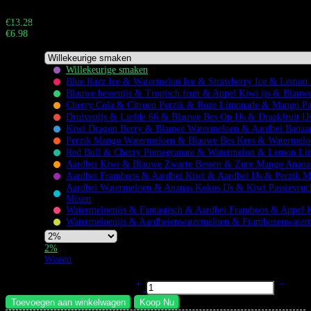
Totaal:
Buy 1.000+ pieces and save 47%
€
13.28
€
6.98
Totaal:
Willekeurige smaken
Blue Razz Ice & Watermelon Ice & Strawberry Ice & Lemon
Blauwe bessenijs & Tropisch fruit & Appel Kiwi ijs & Blauw
Cherry Cola & Citroen Perzik & Roze Limonade & Mango Pa
Druivenijs & Liefde 66 & Blauwe Bes Op IJs & Draakfruit IJ
Kiwi Dragon Berry & Blauwe Watermeloen & Aardbei Banaan
Flavors
Perzik Mango Watermeloen & Blauwe Bes Kers & Watermeloe
Red Bull & Cherry Pomegranate & Watermelon & Lemon Li
Aardbei Kiwi & Blauwe Zwarte Bessen & Zure Mango Ananas
Aardbei Framboos & Aardbei Kiwi & Aardbei IJs & Perzik 
Aardbei Watermeloen & Ananas Kokos IJs & Kiwi Passievruc
Mixen
Watermeloenijs & Fantastisch & Aardbei Framboos & Appel K
Watermeloenijs & Aardbeienwatermeloen & Frambozenwater
Nicotine
2%
Strength
Wissen
Bang Leader Stoll 350K Vape 8-in-1 Smaak Authentiek Rijke 350.000
Trekjes Oplaadbaar hoeveelheid
Toevoegen aan winkelwagen
Koop Nu