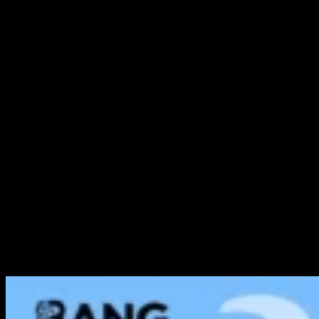
Blauwe Razz Ice & Watermeloen Ice & Aardbei Ice & Citroen
Limoen + Mixes
Bosbes Ice & Tropisch Fruit & Appel Kiwi Ice & Blauwe Razz
Kersen + Mixes
Kers Cola & Citroen Perzik & Roze Limonade & Mango
Passievrucht + Mixes
Aardbei Kiwi & Bosbes Munt & Zure Mango Ananas & Aardbei
Watermeloen Ice + Mixes
Kiwi Draakbes & Bosbes Watermeloen & Aardbei Banaan & Kers
Ice + Mixes
Aardbei Watermeloen & Ananas Kokosnoot Ice & Kiwi Passievrucht
Guave & Druif Burst + Mixes
Red Bull & Kers Granaatappel & Watermeloen & Citroen Limoen +
Mixes
Watermeloen Ice & Fucking Fab & Aardbei Framboos & Appel Kiwi
Ice + Mixes
Druif Ice & Love 66 & Bosbes Op Ice & Dragonfruit Ice + Mixes
Watermeloen ijs & Aardbei watermeloen & Framboos watermeloen
& Blauwe framboos + Mixen
Perzik mango watermeloen & Blauwe kers & Watermeloen
drakenfruit & Passie kus + Mixen
Aardbei framboos & Aardbei kiwi & Aardbei ijs & Perzik mango
watermeloen + Mixen