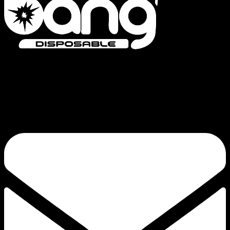
Bang Vapes is een hoogwaardig merk voor wegwerpvapes, met producten
zoals de Bang Vape, Bang King, Bang Blaze, Bang Legend en de FLUUM-
serie. Onze toewijding aan kwaliteit en continue innovatie garandeert een
bevredigende trek.