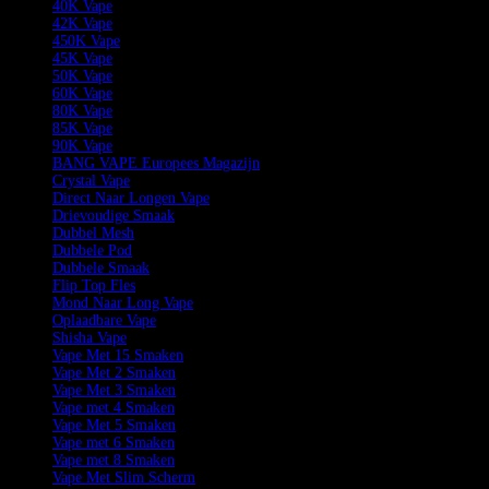
40K Vape
42K Vape
450K Vape
45K Vape
50K Vape
60K Vape
80K Vape
85K Vape
90K Vape
BANG VAPE Europees Magazijn
Crystal Vape
Direct Naar Longen Vape
Drievoudige Smaak
Dubbel Mesh
Dubbele Pod
Dubbele Smaak
Flip Top Fles
Mond Naar Long Vape
Oplaadbare Vape
Shisha Vape
Vape Met 15 Smaken
Vape Met 2 Smaken
Vape Met 3 Smaken
Vape met 4 Smaken
Vape Met 5 Smaken
Vape met 6 Smaken
Vape met 8 Smaken
Vape Met Slim Scherm