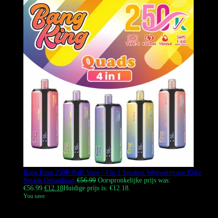
Bang King 250K Puff Vape | 4 in 1 Smaken Wegwerpvape Rijke
Smaak Oplaadbaar
€
56.99
Oorspronkelijke prijs was:
€56.99.
€
12.18
Huidige prijs is: €12.18.
You save
De Bang King 250k Vape 4-in-1 wegwerp vape biedt een enorme