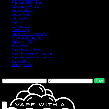
Vape Met 15 Smaken
Drievoudige Smaak
Dubbele Smaak
Dubbel Mesh
Dubbele Pod
Vape Pen
Flip Top Fles
Crystal Vape
Direct Naar Longen Vape
Mond Naar Long Vape
Oplaadbare Vape
Shisha Vape
Vape Met Slim Scherm
Vape Met Vermogensregeling
Vape Met Verstelbaar Ijsniveau
Vervang Pods
Waterpijp vape
Filter by price
Filter