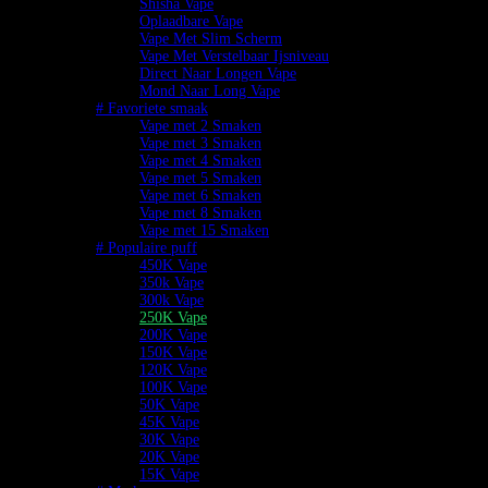
Shisha Vape
Oplaadbare Vape
Vape Met Slim Scherm
Vape Met Verstelbaar Ijsniveau
Direct Naar Longen Vape
Mond Naar Long Vape
# Favoriete smaak
Vape met 2 Smaken
Vape met 3 Smaken
Vape met 4 Smaken
Vape met 5 Smaken
Vape met 6 Smaken
Vape met 8 Smaken
Vape met 15 Smaken
# Populaire puff
450K Vape
350k Vape
300k Vape
250K Vape
200K Vape
150K Vape
120K Vape
100K Vape
50K Vape
45K Vape
30K Vape
20K Vape
15K Vape