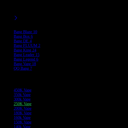
capaciteit van 60 ml en intense, rijke smaken. Het is uitgerust met
vier onafhankelijke 1.0Ω quad mesh coils, een 650mAh oplaadbare
batterij en een slim LED-scherm voor real-time monitoring.
Filters
Product Brands
Bang Blaze
10
Bang Box
6
Bang DE
4
Bang FLUUM
2
Bang King
24
Bang Leader
15
Bang Legend
6
Bang Vape
18
QQ Bang
7
Product Categories
450K Vape
350k Vape
300k Vape
250K Vape
200K Vape
180K Vape
160k Vape
150K Vape
140k Vape