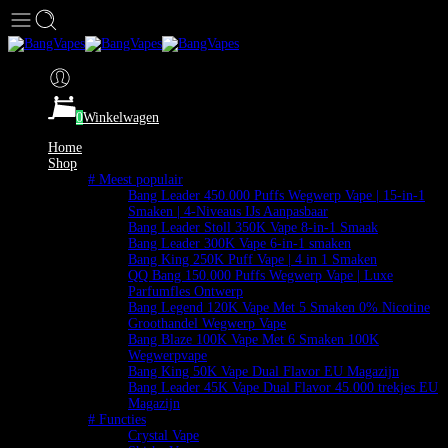
0
Winkelwagen
Home
Shop
# Meest populair
Bang Leader 450.000 Puffs Wegwerp Vape | 15-in-1
Smaken | 4-Niveaus IJs Aanpasbaar
Bang Leader Stoll 350K Vape 8-in-1 Smaak
Bang Leader 300K Vape 6-in-1 smaken
Bang King 250K Puff Vape | 4 in 1 Smaken
QQ Bang 150.000 Puffs Wegwerp Vape | Luxe
Parfumfles Ontwerp
Bang Legend 120K Vape Met 5 Smaken 0% Nicotine
Groothandel Wegwerp Vape
Bang Blaze 100K Vape Met 6 Smaken 100K
Wegwerpvape
Bang King 50K Vape Dual Flavor EU Magazijn
Bang Leader 45K Vape Dual Flavor 45.000 trekjes EU
Magazijn
# Functies
Crystal Vape