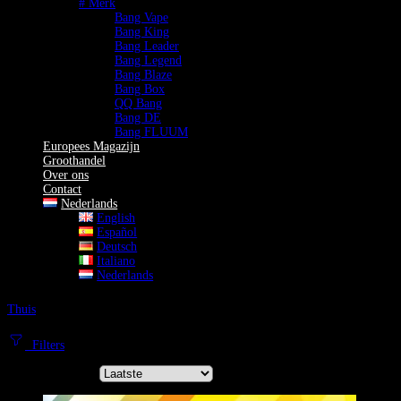
# Merk
Bang Vape
Bang King
Bang Leader
Bang Legend
Bang Blaze
Bang Box
QQ Bang
Bang DE
Bang FLUUM
Europees Magazijn
Groothandel
Over ons
Contact
Nederlands
English
Español
Deutsch
Italiano
Nederlands
Thuis
250K Vape
250K Puff Wegwerp Vape
Filters
Sorteer op