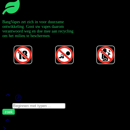
BangVapes zet zich in voor duurzame
ontwikkeling. Gooi uw vapes daarom
verantwoord weg en doe mee aan recycling
om het milieu te beschermen.
Powered by Bang Vape Officieel
©
2020-2026
– Alle rechten
voorbehouden!
Zoek
Mijn Wagen