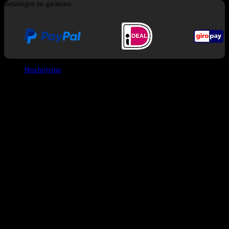
Betalingen en garanties
Beschrijving
Bang King 50K Vape Dual Flavor
Het meest opvallende kenmerk voor mij
is de enorme capaciteit. Er past ontzettend veel in.
50 ml e-vloeistof
totaal,
verdeeld in twee afzonderlijke
Tanks van 25 ml
. Dit maakt de bewering van
“50.000 trekjes” realistisch..
Ik vind de ook geweldig
Groot scherm aan de onderkant
,
In tegenstelling
tot andere vapes waarbij het scherm aan de zijkant zit, is het scherm bij deze
netjes aan de onderkant weggewerkt..
Het display toont het batterijpercentage en, nog belangrijker, het kan het e-
vloeistofniveau van twee pods weergeven.
. Gecombineerd met de
regelbare
luchtstroom
Het voelt aan als een hoogwaardig apparaat dat toevallig
wegwerpbaar is.
Functies
Aantal trekjes:
50.000
E-vloeistofcapaciteit:
50 ml
(25 ml + 25 ml)