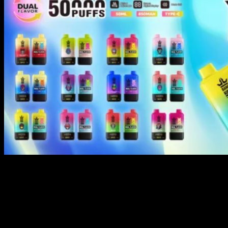
Groothandel- en inkoopinformatie
Wij zijn de officiële Europese webwinkel van Bang Vapes.
Waarom bij ons kopen?
EU-magazijnvoorraad:
Wij hebben de Bang King 50K