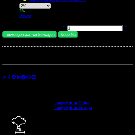
Nicotine
2%
Strength
Wissen
Bang King 50K Vape Dual Flavor 50.000 Puffs Wegwerp Vape LED
Scherm EU Magazijn hoeveelheid
Toevoegen aan winkelwagen
Koop Nu
×
Total:
...
mensen
bekijken dit nu
Deel
Gebruik de code
BANGVAPES3
bij het afrekenen en bespaar direct 3% op
je eerste aankoop.
✅ Beschikbaar in heel Europa. ✅ Gratis verzending vanaf € 400.
✅
Verzending vanuit het →
magazijn in China
: 12-20 dagen.
✅
Verzending vanuit het →
magazijn in Europa
: 3-7 dagen.