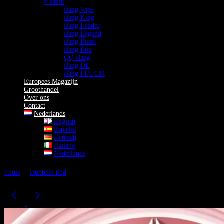
# Merk
Bang Vape
Bang King
Bang Leader
Bang Legend
Bang Blaze
Bang Box
QQ Bang
Bang DE
Bang FLUUM
Europees Magazijn
Groothandel
Over ons
Contact
Nederlands
English
Español
Deutsch
Italiano
Nederlands
Thuis
Dubbele Pod
Bang King 50K Vape Dual Flavor 50.000 Puffs
Wegwerp Vape LED Scherm EU Magazijn