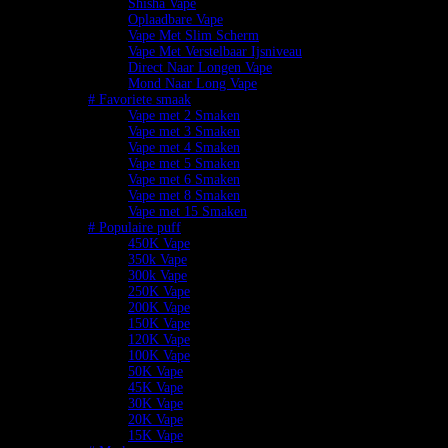
Shisha Vape
Oplaadbare Vape
Vape Met Slim Scherm
Vape Met Verstelbaar Ijsniveau
Direct Naar Longen Vape
Mond Naar Long Vape
# Favoriete smaak
Vape met 2 Smaken
Vape met 3 Smaken
Vape met 4 Smaken
Vape met 5 Smaken
Vape met 6 Smaken
Vape met 8 Smaken
Vape met 15 Smaken
# Populaire puff
450K Vape
350k Vape
300k Vape
250K Vape
200K Vape
150K Vape
120K Vape
100K Vape
50K Vape
45K Vape
30K Vape
20K Vape
15K Vape