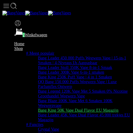
0
Winkelwagen
Home
Shop
# Meest populair
Bang Leader 450.000 Puffs Wegwerp Vape | 15-in-1
Smaken | 4-Niveaus IJs Aanpasbaar
Bang Leader Stoll 350K Vape 8-in-1 Smaak
Bang Leader 300K Vape 6-in-1 smaken
Bang King 250K Puff Vape | 4 in 1 Smaken
QQ Bang 150.000 Puffs Wegwerp Vape | Luxe
Parfumfles Ontwerp
Bang Legend 120K Vape Met 5 Smaken 0% Nicotine
Groothandel Wegwerp Vape
Bang Blaze 100K Vape Met 6 Smaken 100K
Wegwerpvape
Bang King 50K Vape Dual Flavor EU Magazijn
Bang Leader 45K Vape Dual Flavor 45.000 trekjes EU
Magazijn
# Functies
Crystal Vape