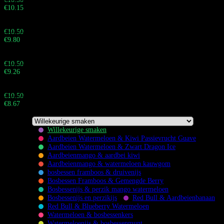
€
10.15
Totaal:
Buy 60 - 99 pieces and save 7%
€
10.50
€
9.80
Totaal:
Buy 100 - 999 pieces and save 12%
€
10.50
€
9.26
Totaal:
Buy 1.000+ pieces and save 17%
€
10.50
€
8.67
Totaal:
Willekeurige smaken
Aardbeien Watermeloen & Kiwi Passievrucht Guave
Aardbeien Watermeloen & Zwart Dragon Ice
Aardbeienmango & aardbei kiwi
Aardbeienmango & watermeloen kauwgom
Flavors
bosbessen framboos & druivenijs
Bosbessen Framboos & Gemengde Berry
Bosbessenijs & perzik mango watermeloen
Bosbessenijs en perzikijs
Red Bull & Aardbeienbanaan
Red Bull & Blueberry Watermeloen
Watermeloen & bosbessenkers
Watermeloenijs & bosbessenmunt