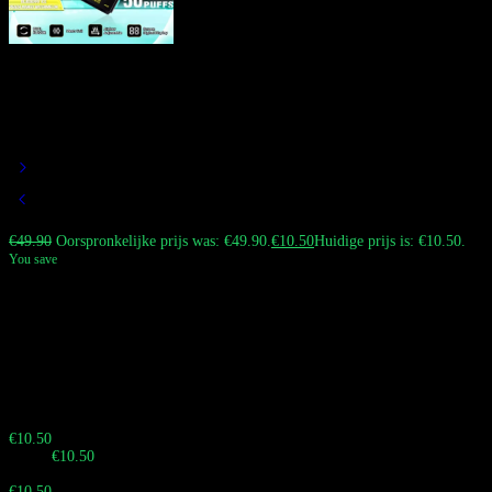
Bang King 50K Vape Dual Flavor
50.000 Puffs Wegwerp Vape LED
Scherm EU Magazijn
€
49.90
Oorspronkelijke prijs was: €49.90.
€
10.50
Huidige prijs is: €10.50.
You save
De Bang King 50000 Puffs Dual Flavor Vape onderscheidt zich door zijn
aanzienlijke capaciteit.
50 ml e-liquid configuratie
, verdeeld in twee
onafhankelijke reservoirs van 25 ml om een ​​consistente smaak te garanderen
bij langdurig gebruik.
Op voorraad in Europa voor betrouwbare lokale
distributie.
Haast je! Verkoop eindigt over:
Buy 10 - 29 pieces
€
10.50
Totaal:
€
10.50
Buy 30 - 59 pieces and save 3%
€
10.50