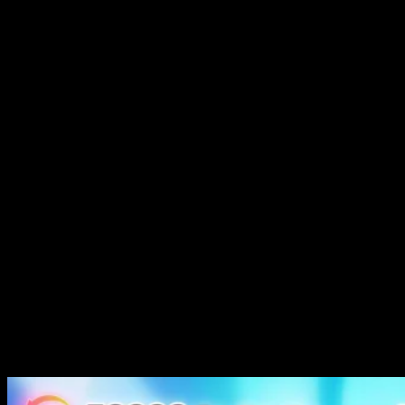
Luchtstroom:
Verstelbare luchtstroomschuif
(Van strakke naar losse
trek)
Batterij:
850mAh (oplaadbaar)
Spoel:
1,0-ohm mesh coil
Smaaksysteem:
Schakelaar voor twee smaken
Opladen:
Type-C-poort
Logistiek:
Verzending vanuit EU-magazijn (3-7 werkdagen)
Dienst:
OEM/ODM-ondersteuning
Nicotine:
0%, 2%, 3%, 5%
Smaken
Watermeloenijs & bosbessenmunt
Watermeloen & Bosbes Kers
Bosbessenijs & Perzik Mango Watermeloen
Bosbessenijs & Perzikijs
Bosbessen, frambozen en gemengde bessen
Bosbes Framboos & Druivenijs
Red Bull & Aardbei Banaan
Red Bull & Bosbessen Watermeloen
Aardbei Mango & Watermeloen Bubblegum
Aardbei-mango & Aardbei-kiwi
Aardbei Watermeloen & Zwarte Drakenijs
Aardbei, watermeloen, kiwi, passievrucht en guave