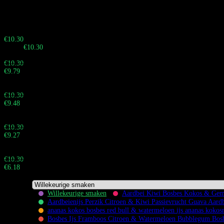
Shop nu voor het beste in wegwerpvapes, met snelle DDP-verzending.
Haast je! Verkoop eindigt over:
Buy 10 - 29 pieces
€
10.30
Totaal:
€
10.30
Buy 30 - 59 pieces and save 5%
€
10.30
€
9.79
Totaal:
Buy 60 - 99 pieces and save 8%
€
10.30
€
9.48
Totaal:
Buy 100 - 999 pieces and save 10%
€
10.30
€
9.27
Totaal:
Buy 1.000+ pieces and save 40%
€
10.30
€
6.18
Totaal:
Willekeurige smaken
Aardbei Kiwi Bosbes Kokos & Gem
Aardbeienijs Perzik Citroen & Kiwi Passievrucht Guava Aardb
ananas kokos bosbes red bull & watermeloen ijs ananas kokos
Bosbes Ijs Framboos Citroen & Watermeloen Bubblegum Bos