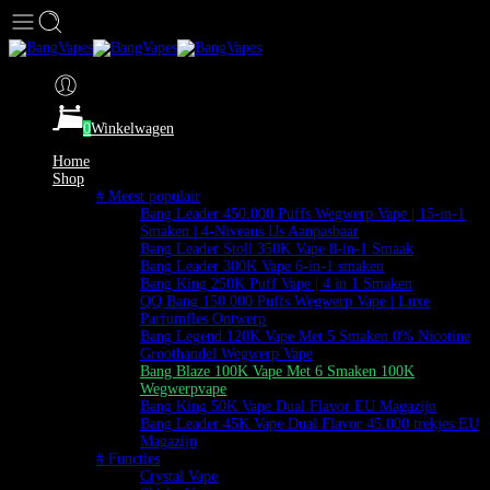
0
Winkelwagen
Home
Shop
# Meest populair
Bang Leader 450.000 Puffs Wegwerp Vape | 15-in-1
Smaken | 4-Niveaus IJs Aanpasbaar
Bang Leader Stoll 350K Vape 8-in-1 Smaak
Bang Leader 300K Vape 6-in-1 smaken
Bang King 250K Puff Vape | 4 in 1 Smaken
QQ Bang 150.000 Puffs Wegwerp Vape | Luxe
Parfumfles Ontwerp
Bang Legend 120K Vape Met 5 Smaken 0% Nicotine
Groothandel Wegwerp Vape
Bang Blaze 100K Vape Met 6 Smaken 100K
Wegwerpvape
Bang King 50K Vape Dual Flavor EU Magazijn
Bang Leader 45K Vape Dual Flavor 45.000 trekjes EU
Magazijn
# Functies
Crystal Vape