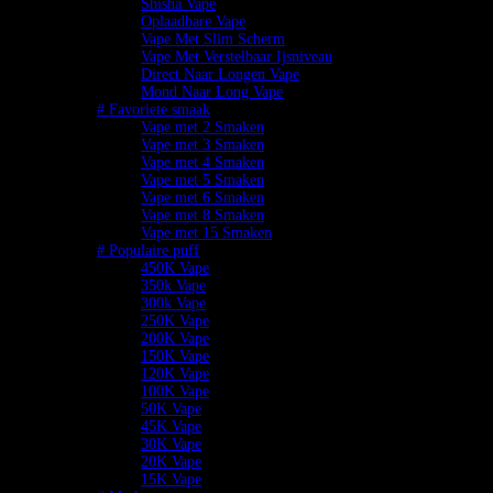
Shisha Vape
Oplaadbare Vape
Vape Met Slim Scherm
Vape Met Verstelbaar Ijsniveau
Direct Naar Longen Vape
Mond Naar Long Vape
# Favoriete smaak
Vape met 2 Smaken
Vape met 3 Smaken
Vape met 4 Smaken
Vape met 5 Smaken
Vape met 6 Smaken
Vape met 8 Smaken
Vape met 15 Smaken
# Populaire puff
450K Vape
350k Vape
300k Vape
250K Vape
200K Vape
150K Vape
120K Vape
100K Vape
50K Vape
45K Vape
30K Vape
20K Vape
15K Vape