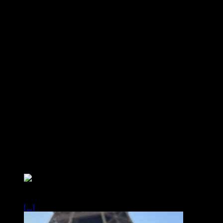
0
Gewaardeerd
5
uit 5
Kimberly Schmidt
–
7 oktober 2025
Tallinn
V?ga hea! Maitse on t?pne ja loomulik. Soovitan soojalt.
[...]