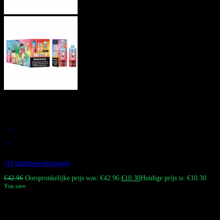
Bang Blaze 100K Vape Met 6
Smaken 100K Wegwerpvape
Gewaardeerd
4.67
op 5 gebaseerd op
18
klant waarderingen
(
18
klantbeoordelingen)
€
42.96
Oorspronkelijke prijs was: €42.96.
€
10.30
Huidige prijs is: €10.30.
You save
Bang Blaze 100K Vape Met 6 Smaken 100K Wegwerp Vape biedt zes
unieke smaakcombinaties door het mondstuk te draaien. Met een krachtige
850mAh-batterij, 45 ml e-liquid, Type-C-opladen en een LED-display.