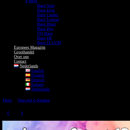
# Merk
Bang Vape
Bang King
Bang Leader
Bang Legend
Bang Blaze
Bang Box
QQ Bang
Bang DE
Bang FLUUM
Europees Magazijn
Groothandel
Over ons
Contact
Nederlands
English
Español
Deutsch
Italiano
Nederlands
Thuis
Vape met 6 Smaken
Bang Blaze 100K Vape Met 6 Smaken
100K Wegwerpvape