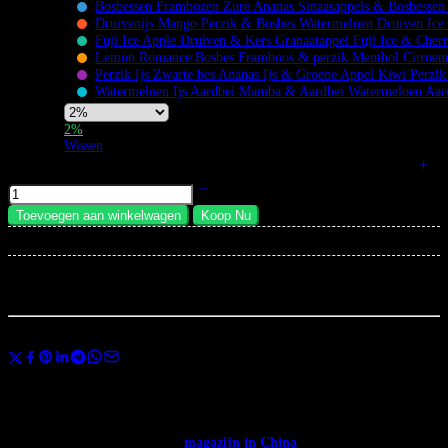
Flavors
Bosbessen Frambozen Zure Ananas Sinaasappels & Bosbesse
Druivenijs Mango Perzik & Bosbes Watermeloen Druiven Ic
Fuji Ice Apple Druiven & Kers Granaatappel Fuji Ice & Cher
Lemon Romance Bosbes Framboos & perzik Menthol Citroenr
Perzik Ijs Zwarte bes Ananas Ijs & Groene Appel Kiwi Perzi
Watermeloen Ijs Aardbei Mamba & Aardbei Watermeloen Aa
Nicotine
2%
Strength
Wissen
Bang Blaze 100K Vape Met 6 Smaken 100K Wegwerpvape hoeveelheid
Toevoegen aan winkelwagen
Koop Nu
×
Total:
...
mensen
bekijken dit nu
Deel
Gebruik de code
BANGVAPES3
bij het afrekenen en bespaar direct 3% op
je eerste aankoop.
✅ Beschikbaar in heel Europa. ✅ Gratis verzending vanaf € 400.
✅
Verzending vanuit het →
magazijn in China
: 12-20 dagen.