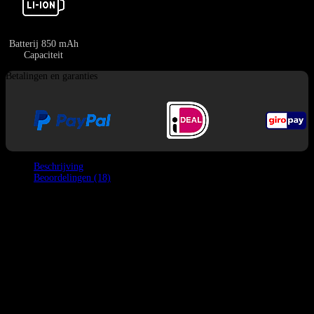
Batterij 850 mAh
Capaciteit
Betalingen en garanties
Beschrijving
Beoordelingen (18)
Wat is de Bang Blaze 100K Vape Met 6 Smaken
Vape Met Scherm ?
De Bang Blaze 100K Bape is een opvallende wegwerpvape. Het brengt je
een ongelooflijke 100.000 trekjes. Je krijgt zes smaken in één apparaat. Drie
zijn originele smaken en je kunt het mondstuk draaien om ze te mengen. Dit
geeft je zes unieke smaakcombinaties. HetEen eenvoudige manier om van
veel afwisseling te genieten. De Bang Blaze 100K heeft een cool
apenkopontwerp. Het beschikt ook over een helder LED-scherm aan de