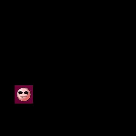
Veelgestelde Vragen (FAQ)
Hoe verander ik smaken op de Bang Blaze 100k?
Draai eenvoudig het mondstuk om te schakelen tussen de 6
smaakcombinaties.
Hoe verzendt u uw producten?
We gebruiken internationale koeriers zoals UPS, DPD en DHL met DDP-
verzending. Dit betekent dat u geen zorgen hoeft te maken over de douane.
18 beoordelingen voor
Bang Blaze 100K Vape
Met 6 Smaken 100K Wegwerpvape
Helpful?