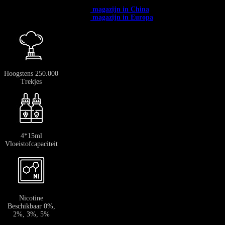
✅ Beschikbaar in heel Europa. ✅ Gratis verzending vanaf € 400.
✅
Verzending vanuit het →
magazijn in China
: 12-20 dagen.
✅
Verzending vanuit het →
magazijn in Europa
: 3-7 dagen.
Hoogstens 250.000
Trekjes
4*15ml
Vloeistofcapaciteit
Nicotine
Beschikbaar 0%,
2%, 3%, 5%