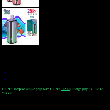
Bang King 250K Puff Vape | 4 in 1
Smaken Wegwerpvape Rijke
Smaak Oplaadbaar
€
56.99
Oorspronkelijke prijs was: €56.99.
€
12.18
Huidige prijs is: €12.18.
You save
De Bang King 250k Vape 4-in-1 wegwerp vape biedt een enorme capaciteit
van 60 ml en intense, rijke smaken. Het is uitgerust met vier onafhankelijke
1.0Ω quad mesh coils, een 650mAh oplaadbare batterij en een slim LED-