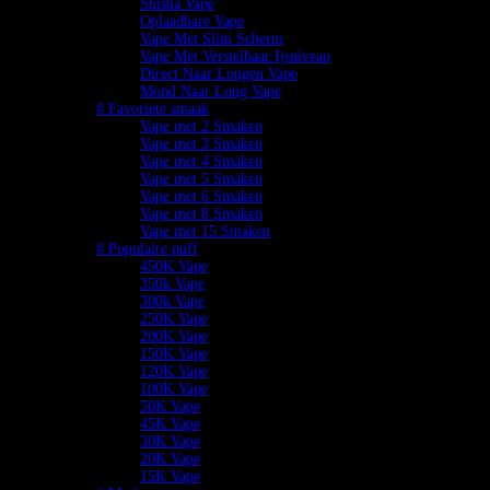
Shisha Vape
Oplaadbare Vape
Vape Met Slim Scherm
Vape Met Verstelbaar Ijsniveau
Direct Naar Longen Vape
Mond Naar Long Vape
# Favoriete smaak
Vape met 2 Smaken
Vape met 3 Smaken
Vape met 4 Smaken
Vape met 5 Smaken
Vape met 6 Smaken
Vape met 8 Smaken
Vape met 15 Smaken
# Populaire puff
450K Vape
350k Vape
300k Vape
250K Vape
200K Vape
150K Vape
120K Vape
100K Vape
50K Vape
45K Vape
30K Vape
20K Vape
15K Vape