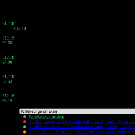
scherm voor real-time monitoring.
Haast je! Verkoop eindigt over:
Buy 10 - 29 pieces
€
12.18
Totaal:
€
12.18
Buy 30 - 59 pieces and save 21%
€
12.18
€
9.58
Totaal:
Buy 60 - 99 pieces and save 34%
€
12.18
€
7.98
Totaal:
Buy 100 - 999 pieces and save 38%
€
12.18
€
7.52
Totaal:
Buy 1.000+ pieces and save 50%
€
12.18
€
6.15
Totaal:
Willekeurige smaken
Aardbei-mango-blauwe frambozenlimonade, vanille-ijs en zur
Aardbei-watermeloen & kersencola & sappig perzikijs & grapef
Citroen-limoen & aardbeienijs & frambozenwatermeloen & br