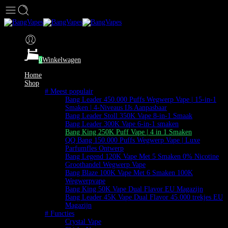
0
Winkelwagen
Home
Shop
# Meest populair
Bang Leader 450.000 Puffs Wegwerp Vape | 15-in-1
Smaken | 4-Niveaus IJs Aanpasbaar
Bang Leader Stoll 350K Vape 8-in-1 Smaak
Bang Leader 300K Vape 6-in-1 smaken
Bang King 250K Puff Vape | 4 in 1 Smaken
QQ Bang 150.000 Puffs Wegwerp Vape | Luxe
Parfumfles Ontwerp
Bang Legend 120K Vape Met 5 Smaken 0% Nicotine
Groothandel Wegwerp Vape
Bang Blaze 100K Vape Met 6 Smaken 100K
Wegwerpvape
Bang King 50K Vape Dual Flavor EU Magazijn
Bang Leader 45K Vape Dual Flavor 45.000 trekjes EU
Magazijn
# Functies
Crystal Vape