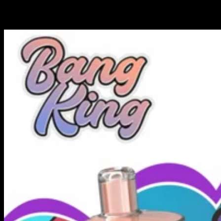
Cola / Sapige Perzik IJs / Grapefruit Verfrisser)
. Deze set biedt een
perfecte balans van zoete, bruisende en citrusachtige tonen, die elke
stemming gedurende de dag dekt, ik vind deze leuk.