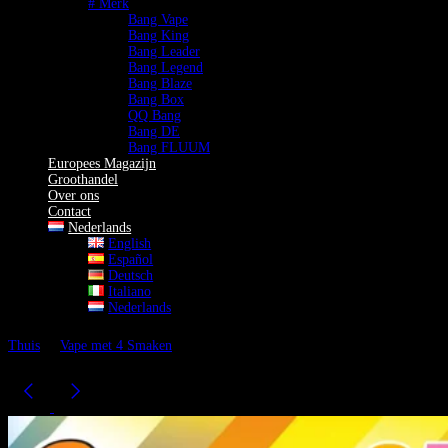
# Merk
Bang Vape
Bang King
Bang Leader
Bang Legend
Bang Blaze
Bang Box
QQ Bang
Bang DE
Bang FLUUM
Europees Magazijn
Groothandel
Over ons
Contact
Nederlands
English
Español
Deutsch
Italiano
Nederlands
Thuis
Vape met 4 Smaken
Bang King 250K Puff Vape | 4 in 1
Smaken Wegwerpvape Rijke Smaak Oplaadbaar