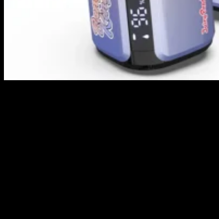
Prestatieverificatie & Testgegevens
Testcategorie
Resultaten
Standaard
CE & RoHS-
Batter veilgheid
Multi-laags PCB-bescherming
gecertificeerd
Functioneel na een val van 1,5 m
Geslaagd (Hoge
Valtest
op hout
impactbehuizing)
Lekvrijheid
Vacuum-gestolde tankisolatie
0% Lekkage
250.000 standaard van 1,5
Laboratorium
Puff-realiteit
seconden trekken
geverifieerd
Mesh-coil behoudt 90% smaak aan
Smaakstabiliteit
Uitstekend
het einde van de levensduur
Dichte cloud-
Stoomkwaliteit
Directe atomisatie (<0,01s)
output