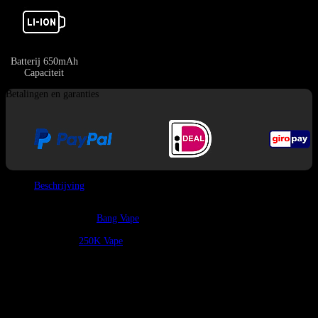
Batterij 650mAh
Capaciteit
Betalingen en garanties
Beschrijving
Welkom in de
Bang Vapes Europese online winkel
, je meest vertrouwde
bron voor authentieke
Bang Vape
producten. Terwijl de markt verschuift
naar apparaten die langer meegaan, staat de Bang King 250K Vape “Quads”
als een titan in de
250K Vape
categorie.
Kenmerken
Puff:
250.000 Puffs.
E-vloeistof:
60ml totaal (4 onafhankelijke 15ml tanks).
Schakelsysteem:
“Quads” 4-in-1 smaakwisseling (Draai het