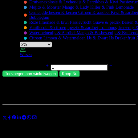
Druivenexplosie & Lychee-ijs & Perzikbes & Kiwi Passievru
Flavors
Mojito & Monster Mango & Lady Killer & Pink Lemonade
Gemengde bessen & kersen Citroen & aardbei Kiwi & aardbe
Bubblegum
Roze limonade & kiwi Passievrucht Guave & perzik Bessen &
Vanillecola & citroen, perzik & aardbei, framboos, kersenijs 
Watermeloenijs & Aardbei Mango & Bosbessenijs & Bruisend
Citroen Limoen & Watermeloen IJs & Zwart IJs Drakenfruit 
Nicotine
2%
Strength
Wissen
Bang King 250K Puff Vape | 4 in 1 Smaken Wegwerpvape Rijke Smaak
Oplaadbaar hoeveelheid
Toevoegen aan winkelwagen
Koop Nu
×
Total:
...
mensen
bekijken dit nu
Deel
Gebruik de code
BANGVAPES3
bij het afrekenen en bespaar direct 3% op
je eerste aankoop.