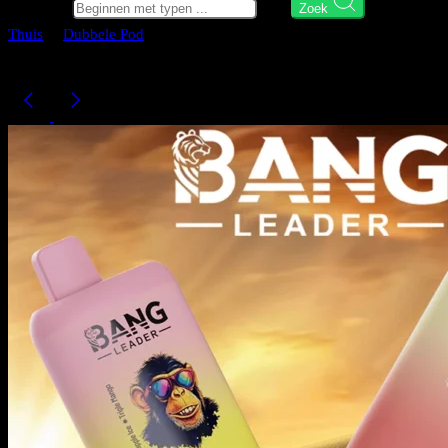
Zoek hier
Zoek
Thuis
Dubbele Pod
Bang Leader 45K Vape Dual Flavor LED-sch