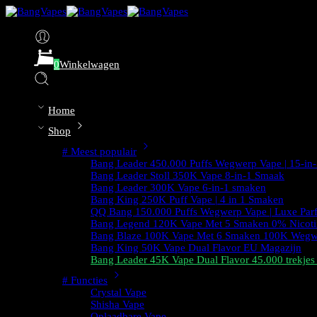
0
Winkelwagen
Home
Shop
# Meest populair
Bang Leader 450.000 Puffs Wegwerp Vape | 15-in-
Bang Leader Stoll 350K Vape 8-in-1 Smaak
Bang Leader 300K Vape 6-in-1 smaken
Bang King 250K Puff Vape | 4 in 1 Smaken
QQ Bang 150.000 Puffs Wegwerp Vape | Luxe Par
Bang Legend 120K Vape Met 5 Smaken 0% Nicoti
Bang Blaze 100K Vape Met 6 Smaken 100K Wegw
Bang King 50K Vape Dual Flavor EU Magazijn
Bang Leader 45K Vape Dual Flavor 45.000 trekje
# Functies
Crystal Vape
Shisha Vape
Oplaadbare Vape