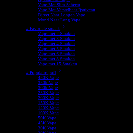
Vape Met Slim Scherm
Vape Met Verstelbaar Ijsniveau
Direct Naar Longen Vape
Mond Naar Long Vape
# Favoriete smaak
Vape met 2 Smaken
Vape met 3 Smaken
Vape met 4 Smaken
Vape met 5 Smaken
Vape met 6 Smaken
Vape met 8 Smaken
Vape met 15 Smaken
# Populaire puff
450K Vape
350k Vape
300k Vape
250K Vape
200K Vape
150K Vape
120K Vape
100K Vape
50K Vape
45K Vape
30K Vape