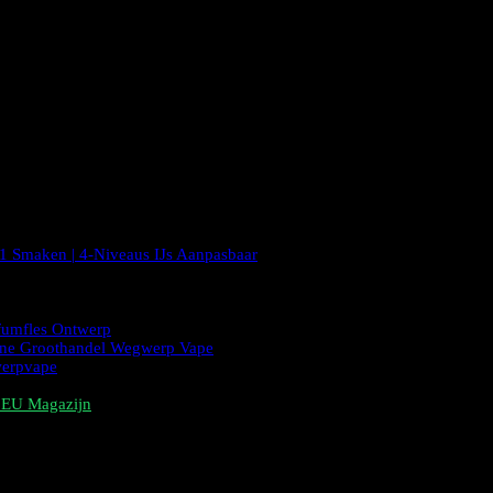
1 Smaken | 4-Niveaus IJs Aanpasbaar
fumfles Ontwerp
ne Groothandel Wegwerp Vape
erpvape
s EU Magazijn