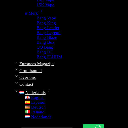
20K Vape
15K Vape
# Merk
Bang Vape
Bang King
Bang Leader
Bang Legend
Bang Blaze
Bang Box
QQ Bang
Bang DE
Bang FLUUM
Europees Magazijn
Groothandel
Over ons
Contact
Nederlands
English
Español
Deutsch
Italiano
Nederlands