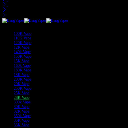
Recent bekeken
Categorieën
100K Vape
110K Vape
120K Vape
12K Vape
140k Vape
150K Vape
15K Vape
160k Vape
180K Vape
18K Vape
200K Vape
20K Vape
250K Vape
25K Vape
28K Vape
300k Vape
30K Vape
32K Vape
350k Vape
35K Vape
36K Vape