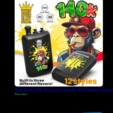
Bang Blaze 140K Vape 3-in-1 smaken 140.000 trekjes Wegw
You save
De Bang Blaze 140K is een 3-in-1 wegwerp-vape met 140.000 tr
mAh en een mesh coil van 1,0 ohm. Dit product kan vanuit ons