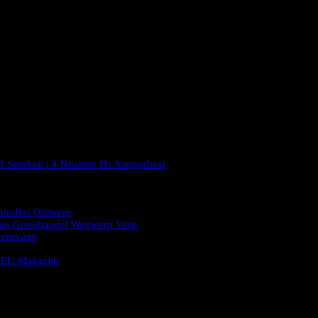
1 Smaken | 4-Niveaus IJs Aanpasbaar
fumfles Ontwerp
ne Groothandel Wegwerp Vape
erpvape
s EU Magazijn