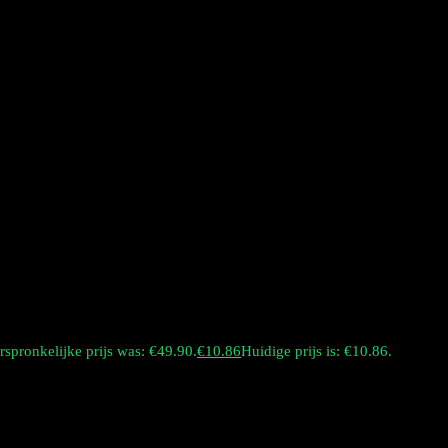
rspronkelijke prijs was: €49.90.
€
10.86
Huidige prijs is: €10.86.
 wegwerp-vape met een grote capaciteit, ontworpen voor variatie en een 