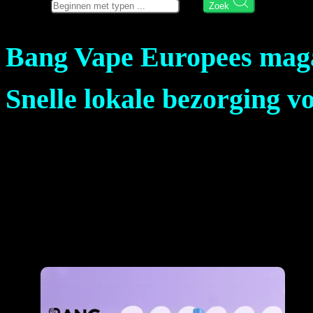
Zoek hier
Zoek
Bang Vape Europees mag
Snelle lokale bezorging v
Sla het wachten en de douane gedoe over. Levering van 3-7 werkdage