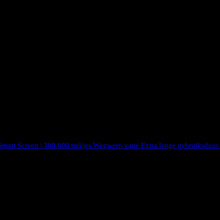
art Screen | 300.000 trekjes Wegwerp vape Extra lange gebruiksduu
 zwaargewicht op de markt voor wegwerp-e-sigaretten, met een gewicht
is een echte blikvanger, waardoor het het perfecte apparaat is om mee t
aaien om toegang te krijgen tot 6 verschillende smaken. De smaak is pu
 niveaus heel eenvoudig.