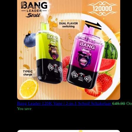
Bang Leader 120K Vape | 2-in-1 Schuif Schakelaar
€
49.90
Oo
You save
De
Bang Leader 120K
De Puffs Disposable Vape is een 2-in-1
goed voor een totaal van 50 ml.