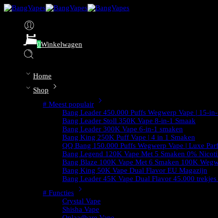
0
Winkelwagen
Home
Shop
# Meest populair
Bang Leader 450.000 Puffs Wegwerp Vape | 15-in-
Bang Leader Stoll 350K Vape 8-in-1 Smaak
Bang Leader 300K Vape 6-in-1 smaken
Bang King 250K Puff Vape | 4 in 1 Smaken
QQ Bang 150.000 Puffs Wegwerp Vape | Luxe Par
Bang Legend 120K Vape Met 5 Smaken 0% Nicoti
Bang Blaze 100K Vape Met 6 Smaken 100K Wegw
Bang King 50K Vape Dual Flavor EU Magazijn
Bang Leader 45K Vape Dual Flavor 45.000 trekje
# Functies
Crystal Vape
Shisha Vape
Oplaadbare Vape