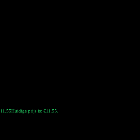
€
11.55
Huidige prijs is: €11.55.
d apenlogo. De e-sigaret werkt op een oplaadbare batterij van 550
 product.