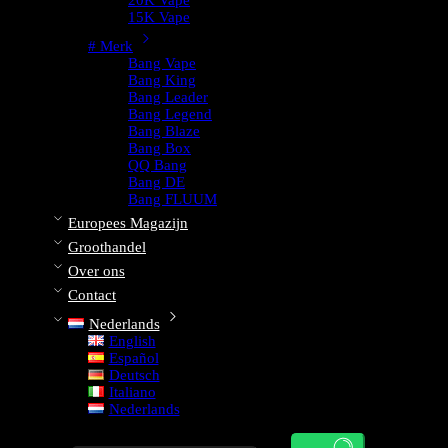
20K Vape
15K Vape
# Merk
Bang Vape
Bang King
Bang Leader
Bang Legend
Bang Blaze
Bang Box
QQ Bang
Bang DE
Bang FLUUM
Europees Magazijn
Groothandel
Over ons
Contact
Nederlands
English
Español
Deutsch
Italiano
Nederlands