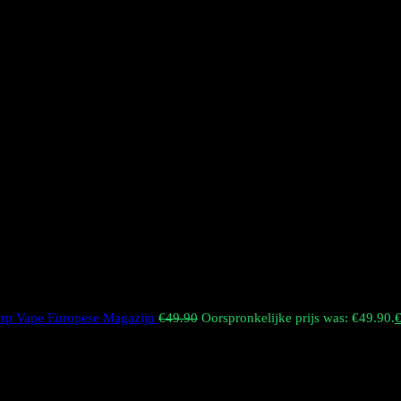
erp Vape Europese Magazijn
€
49.90
Oorspronkelijke prijs was: €49.90.
ekjes. Hij heeft een matzwart design en een op de Beatles geïnspireer
 Europese magazijn worden verzonden; het is een officieel, authentiek