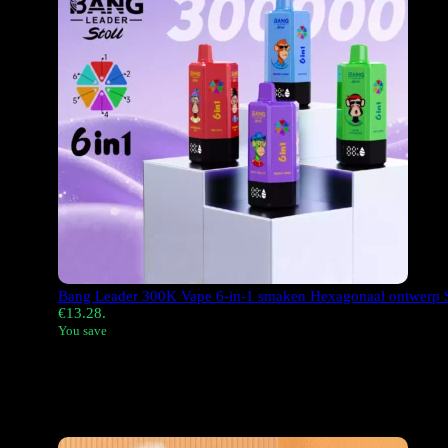
Bang Leader 300K Vape 6-in-1 smaken Hexagonaal ontwerp Sm
€13.28.
You save
De
Bang Leader 300K
De Puffs Disposable Vape is een ware
voldoening dankzij de solide constructie en het formaat. Het 
h
exagonaal
kolom
Dankzij het ontwerp kun je het mondstuk dr
bevindt (en 1/4 van de basis beslaat), is het bijhouden van je