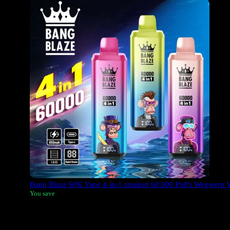
Bang Blaze 60K Vape 4-in-1 smaken 60.000 Puffs Wegwerp
You save
De Bang Blaze 60K Vape biedt 4 smaken in één, goed voor 60.0
batterij heeft een capaciteit van 650 mAh en is oplaadbaar.