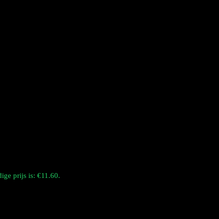
ige prijs is: €11.60.
van een 4-in-1 smaakwisselsysteem en een 1,0 ohm mesh coil. De