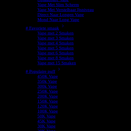
Vape Met Slim Scherm
Vape Met Verstelbaar Ijsniveau
Direct Naar Longen Vape
Mond Naar Long Vape
# Favoriete smaak
Vape met 2 Smaken
Vape met 3 Smaken
Vape met 4 Smaken
Vape met 5 Smaken
Vape met 6 Smaken
Vape met 8 Smaken
Vape met 15 Smaken
# Populaire puff
450K Vape
350k Vape
300k Vape
250K Vape
200K Vape
150K Vape
120K Vape
100K Vape
50K Vape
45K Vape
30K Vape