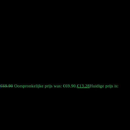
r
€
69.90
Oorspronkelijke prijs was: €69.90.
€
13.28
Huidige prijs is:
 van 140 gram. Het vasthouden ervan geeft een gevoel van
e pronken in nachtclubs of op sociale bijeenkomsten. De unieke
ur en rijk, en de e
extra groot scherm
Doordat het zich onderaan