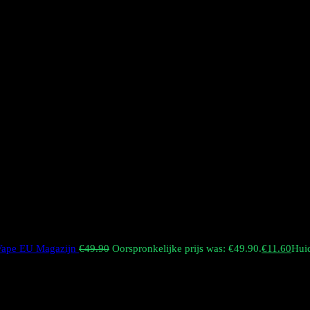
 Vape EU Magazijn
€
49.90
Oorspronkelijke prijs was: €49.90.
€
11.60
Huid
00 trekjes en heeft een e-liquidreservoir van 56 ml. Hij is voorzien 