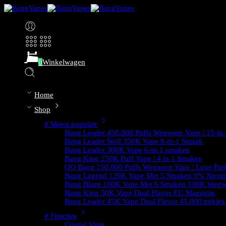
0
Winkelwagen
Home
Shop
# Meest populair
Bang Leader 450.000 Puffs Wegwerp Vape | 15-in-
Bang Leader Stoll 350K Vape 8-in-1 Smaak
Bang Leader 300K Vape 6-in-1 smaken
Bang King 250K Puff Vape | 4 in 1 Smaken
QQ Bang 150.000 Puffs Wegwerp Vape | Luxe Par
Bang Legend 120K Vape Met 5 Smaken 0% Nicoti
Bang Blaze 100K Vape Met 6 Smaken 100K Wegw
Bang King 50K Vape Dual Flavor EU Magazijn
Bang Leader 45K Vape Dual Flavor 45.000 trekje
# Functies
Crystal Vape