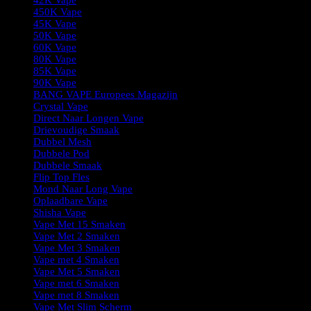
42K Vape
450K Vape
45K Vape
50K Vape
60K Vape
80K Vape
85K Vape
90K Vape
BANG VAPE Europees Magazijn
Crystal Vape
Direct Naar Longen Vape
Drievoudige Smaak
Dubbel Mesh
Dubbele Pod
Dubbele Smaak
Flip Top Fles
Mond Naar Long Vape
Oplaadbare Vape
Shisha Vape
Vape Met 15 Smaken
Vape Met 2 Smaken
Vape Met 3 Smaken
Vape met 4 Smaken
Vape Met 5 Smaken
Vape met 6 Smaken
Vape met 8 Smaken
Vape Met Slim Scherm