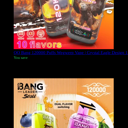
QQ Bang 120000 Puffs Wegwerp Vape | Crystal Eagle Design
You save
De
QQ BANG 120K Vape
is een hoogpresterende wegwerpvap
de beste keuze voor Europese vapers die op zoek zijn naar luxe 