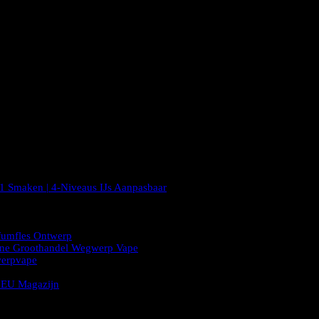
1 Smaken | 4-Niveaus IJs Aanpasbaar
fumfles Ontwerp
ne Groothandel Wegwerp Vape
erpvape
s EU Magazijn