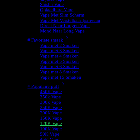
Shisha Vape
Oplaadbare Vape
Vape Met Slim Scherm
Vape Met Verstelbaar Ijsniveau
Direct Naar Longen Vape
Mond Naar Long Vape
# Favoriete smaak
Vape met 2 Smaken
Vape met 3 Smaken
Vape met 4 Smaken
Vape met 5 Smaken
Vape met 6 Smaken
Vape met 8 Smaken
Vape met 15 Smaken
# Populaire puff
450K Vape
350k Vape
300k Vape
250K Vape
200K Vape
150K Vape
120K Vape
100K Vape
50K Vape
45K Vape