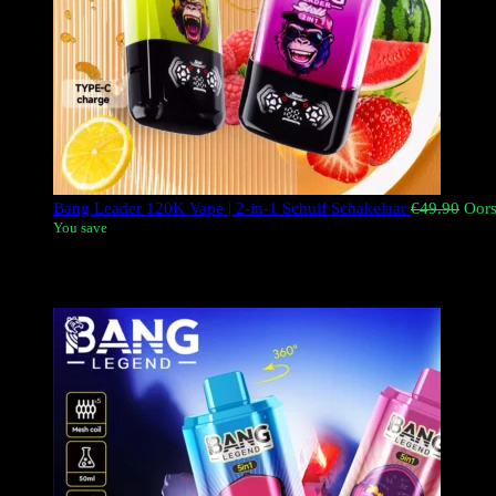
Bang Leader 120K Vape | 2-in-1 Schuif Schakelaar
€
49.90
Oors
You save
De
Bang Leader 120K
De Puffs Disposable Vape is een 2-in-1 w
voor een totaal van 50 ml.