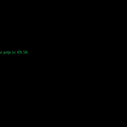
 prijs is: €9.58.
ak en enorme wolken damp. Beschikbaar in 12 premium smaken, het is