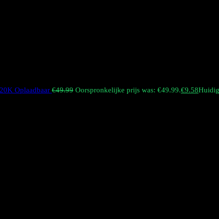
 120K Oplaadbaar
€
49.99
Oorspronkelijke prijs was: €49.99.
€
9.58
Huidige
e met het iconische
Eagle Design
. Het levert uitzonderlijk rijke sma
esthetiek en een toonaangevende puffcapaciteit in de industrie.