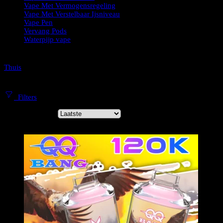
Vape Met Vermogensregeling
Vape Met Verstelbaar Ijsniveau
Vape Pen
Vervang Pods
Waterpijp vape
Thuis
120K Vape
Filters
Sorteer op
...