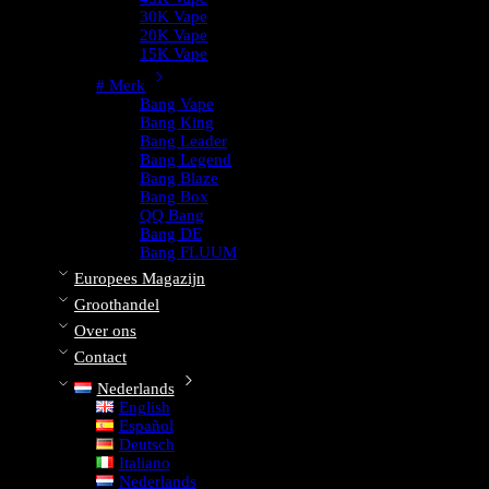
30K Vape
20K Vape
15K Vape
# Merk
Bang Vape
Bang King
Bang Leader
Bang Legend
Bang Blaze
Bang Box
QQ Bang
Bang DE
Bang FLUUM
Europees Magazijn
Groothandel
Over ons
Contact
Nederlands
English
Español
Deutsch
Italiano
Nederlands