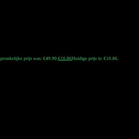
pronkelijke prijs was: €49.90.
€
10.86
Huidige prijs is: €10.86.
egwerp-vape met een grote capaciteit, ontworpen voor variatie en een l