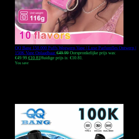
QQ Bang 150.000 Puffs Wegwerp Vape | Luxe Parfumfles Ontwerp |
150K Vape Oplaadbaar
€
49.99
Oorspronkelijke prijs was:
€49.99.
€
10.81
Huidige prijs is: €10.81.
You save
De QQ BANG 150.000 Puffs wegwerp vape onderscheidt zich door
een uniek en ingenieus ontwerp dat de verbluffende esthetiek van een
‘parfumfles’ belichaamt. Het apparaat levert een rijke, volle
smaakervaring en overvloedige dampproductie, allemaal verpakt
binnen een oplaadbare eenheid. Tip: De werkelijke grootte is iets
kleiner dan afgebeeld in de hoofdafbeelding.