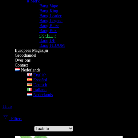
# Merk
Bang Vape
Bang King
Bang Leader
Bang Legend
Bang Blaze
Bang Box
QQ Bang
Bang DE
Bang FLUUM
Europees Magazijn
Groothandel
Over ons
Contact
Nederlands
English
Español
Deutsch
Italiano
Nederlands
Thuis
QQ Bang
QQ Bang Vapes | Levendige Energie voor je Dagelijkse Avontuur
Filters
Sorteer op