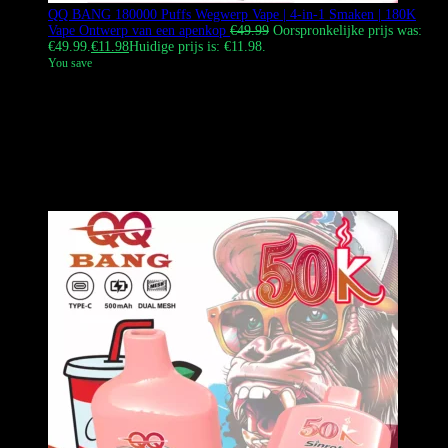
QQ BANG 180000 Puffs Wegwerp Vape | 4-in-1 Smaken | 180K
Vape Ontwerp van een apenkop
€
49.99
Oorspronkelijke prijs was:
€49.99.
€
11.98
Huidige prijs is: €11.98.
You save
De
QQ BANG 180K
Vape
met een iconisch geheel zwarte
behuizing en unieke aap-avatar ontwerpen. Het
lift- en
draai
schakelsysteem stelt gebruikers in staat om vier verschillende
smaken in één apparaat te bereiken. Aangedreven door
vier
onafhankelijke dual-mesh coils
en met een
led-display
, levert het
enorme wolken en intense smaak voor de ultieme Europese vape-
ervaring.