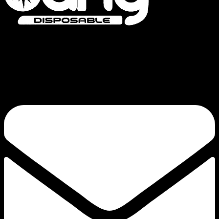
Bang Vapes is een hoogwaardig merk voor wegwerpvapes, met producten
zoals de Bang Vape, Bang King, Bang Blaze, Bang Legend en de FLUUM-
serie. Onze toewijding aan kwaliteit en continue innovatie garandeert een
bevredigende trek.