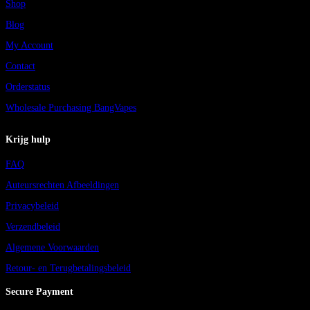
Shop
Blog
My Account
Contact
Orderstatus
Wholesale Purchasing BangVapes
Krijg hulp
FAQ
Auteursrechten Afbeeldingen
Privacybeleid
Verzendbeleid
Algemene Voorwaarden
Retour- en Terugbetalingsbeleid
Secure Payment