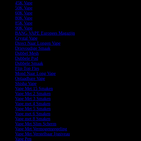
45K Vape
50K Vape
60K Vape
80K Vape
85K Vape
90K Vape
BANG VAPE Europees Magazijn
Crystal Vape
Direct Naar Longen Vape
Drievoudige Smaak
Dubbel Mesh
Dubbele Pod
Dubbele Smaak
Flip Top Fles
Mond Naar Long Vape
Oplaadbare Vape
Shisha Vape
Vape Met 15 Smaken
Vape Met 2 Smaken
Vape Met 3 Smaken
Vape met 4 Smaken
Vape Met 5 Smaken
Vape met 6 Smaken
Vape met 8 Smaken
Vape Met Slim Scherm
Vape Met Vermogensregeling
Vape Met Verstelbaar Ijsniveau
Vape Pen