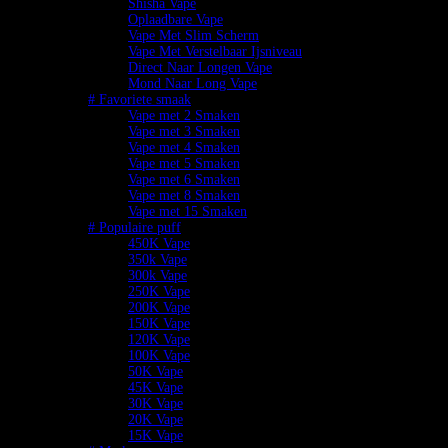
Shisha Vape
Oplaadbare Vape
Vape Met Slim Scherm
Vape Met Verstelbaar Ijsniveau
Direct Naar Longen Vape
Mond Naar Long Vape
# Favoriete smaak
Vape met 2 Smaken
Vape met 3 Smaken
Vape met 4 Smaken
Vape met 5 Smaken
Vape met 6 Smaken
Vape met 8 Smaken
Vape met 15 Smaken
# Populaire puff
450K Vape
350k Vape
300k Vape
250K Vape
200K Vape
150K Vape
120K Vape
100K Vape
50K Vape
45K Vape
30K Vape
20K Vape
15K Vape