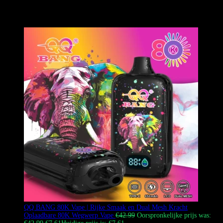
pen met een hoogpresterende 1.2Ω dual mesh coil, die “Kawaii”
cartoon esthetiek combineert met professionele vapor productie voor
een super soepele MTL ervaring.
QQ BANG 80K Vape | Rijke Smaak en Dual Mesh Kracht
Oplaadbare 80K Wegwerp Vape
€
42.99
Oorspronkelijke prijs was: