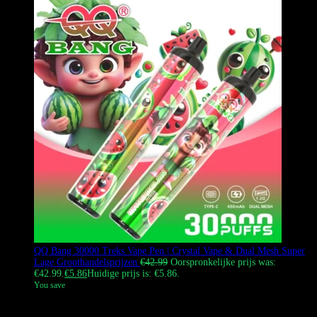
QQ Bang 30000 Treks Vape Pen | Crystal Vape & Dual Mesh Super
Lage Groothandelsprijzen
€
42.99
Oorspronkelijke prijs was:
€42.99.
€
5.86
Huidige prijs is: €5.86.
You save
De QQ BANG 30K Vape is een slanke, transparant gewrapte vape