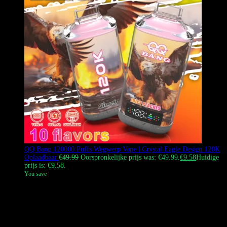
QQ Bang 120000 Puffs Wegwerp Vape | Crystal Eagle Design 120K
Oplaadbaar
€
49.99
Oorspronkelijke prijs was: €49.99.
€
9.58
Huidige
prijs is: €9.58.
You save
De
QQ BANG 120K Vape
is een hoogpresterende wegwerpvape
met het iconische
Eagle Design
. Het levert uitzonderlijk rijke smaak
en enorme wolken damp. Beschikbaar in 12 premium smaken, het is
de beste keuze voor Europese vapers die op zoek zijn naar luxe
esthetiek en een toonaangevende puffcapaciteit in de industrie.