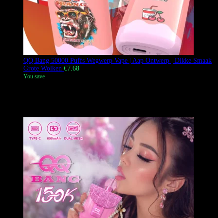
QQ Bang 50000 Puffs Wegwerp Vape | Aap Ontwerp | Dikke Smaak
Grote Wolken
€
7.68
You save
De QQ BANG 50000 Puffs is een hoogcapaciteits wegwerp vape met
het populaire Aap Ontwerp. Het is voorgevuld met 40ml e-vloeistof
en gebruikt een 1.2Ω Mesh Coil voor grote wolken en rijke smaak.