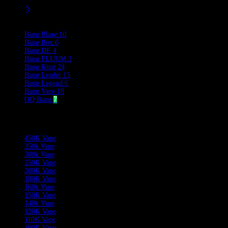
Filters
Product Brands
Bang Blaze
10
Bang Box
6
Bang DE
4
Bang FLUUM
2
Bang King
24
Bang Leader
15
Bang Legend
6
Bang Vape
18
QQ Bang
7
Product Categories
450K Vape
350k Vape
300k Vape
250K Vape
200K Vape
180K Vape
160k Vape
150K Vape
140k Vape
120K Vape
110K Vape
100K Vape