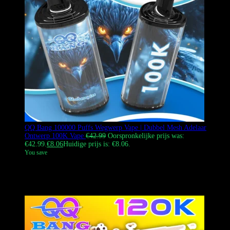
QQ Bang 100000 Puffs Wegwerp Vape | Dubbel Mesh Adelaar
Ontwerp 100K Vape
€
42.99
Oorspronkelijke prijs was:
€42.99.
€
8.06
Huidige prijs is: €8.06.
You save
De
QQ BANG 100000 Puffs
disposable vape met het iconische e
agle
ontwerp
en geavanceerde d
ubbel mesh coil
technologie. I
t is
ontworpen voor extra rijke smaak en dichte wolken.