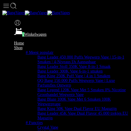
0
Winkelwagen
Home
Shop
# Meest populair
Bang Leader 450.000 Puffs Wegwerp Vape | 15-in-1
Smaken | 4-Niveaus IJs Aanpasbaar
Bang Leader Stoll 350K Vape 8-in-1 Smaak
Bang Leader 300K Vape 6-in-1 smaken
Bang King 250K Puff Vape | 4 in 1 Smaken
QQ Bang 150.000 Puffs Wegwerp Vape | Luxe
Parfumfles Ontwerp
Bang Legend 120K Vape Met 5 Smaken 0% Nicotine
Groothandel Wegwerp Vape
Bang Blaze 100K Vape Met 6 Smaken 100K
Wegwerpvape
Bang King 50K Vape Dual Flavor EU Magazijn
Bang Leader 45K Vape Dual Flavor 45.000 trekjes EU
Magazijn
# Functies
Crystal Vape