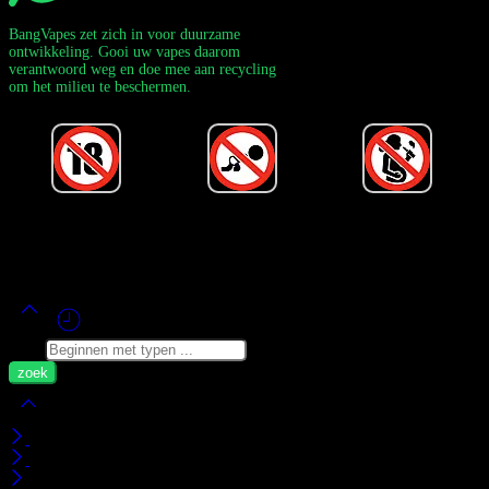
BangVapes zet zich in voor duurzame
ontwikkeling. Gooi uw vapes daarom
verantwoord weg en doe mee aan recycling
om het milieu te beschermen.
Powered by Bang Vape Officieel
©
2020-2026
– Alle rechten
voorbehouden!
Zoek
Mijn Wagen
Recent bekeken