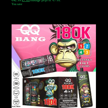
€42.99.
€
7.61
Huidige prijs is: €7.61.
You save
De
QQ BANG 80K
is een hoogwaardig meesterwerk met artistieke
olifant-thema esthetiek en 1.2Ω dual mesh technologie, ontworpen
voor rokers die de meest dichte damp en rijkste smaakspectra eisen.