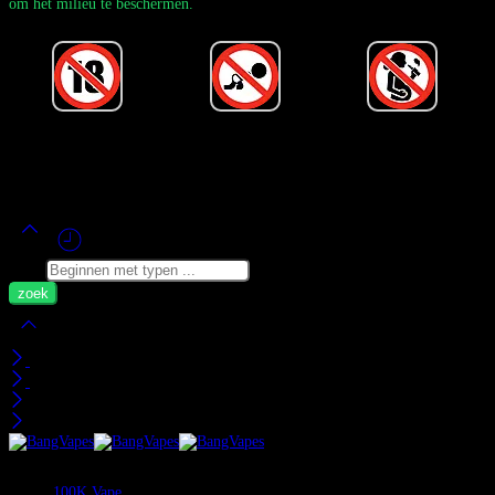
om het milieu te beschermen.
Powered by Bang Vape Officieel
©
2020-2026
– Alle rechten
voorbehouden!
Zoek
Mijn Wagen
Recent bekeken
Categorieën
100K Vape