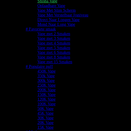
Shisha Vape
Oplaadbare Vape
Vape Met Slim Scherm
Vape Met Verstelbaar Ijsniveau
Direct Naar Longen Vape
Mond Naar Long Vape
# Favoriete smaak
Vape met 2 Smaken
Vape met 3 Smaken
Vape met 4 Smaken
Vape met 5 Smaken
Vape met 6 Smaken
Vape met 8 Smaken
Vape met 15 Smaken
# Populaire puff
450K Vape
350k Vape
300k Vape
250K Vape
200K Vape
150K Vape
120K Vape
100K Vape
50K Vape
45K Vape
30K Vape
20K Vape
15K Vape