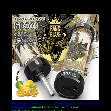
60 ml e-vloeistof, drievoudige gaascoils en een 850mAh batterij. Het
apparaat heeft een coole schedelontwerp en een slim venster voor het
bewaken van batterij- en vloeistofniveaus.
Bang Blaze 60.000 Puffs 60K Wegwerp Vape Type-C Opladen
Hookah Vape
€
49.80
Oorspronkelijke prijs was: