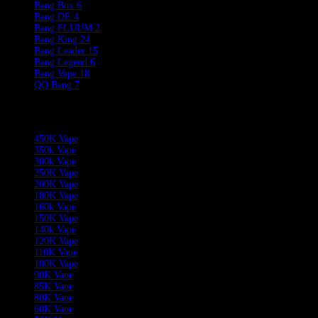
Bang Box
6
Bang DE
4
Bang FLUUM
2
Bang King
24
Bang Leader
15
Bang Legend
6
Bang Vape
18
QQ Bang
7
Product Categories
450K Vape
350k Vape
300k Vape
250K Vape
200K Vape
180K Vape
160k Vape
150K Vape
140k Vape
120K Vape
110K Vape
100K Vape
90K Vape
85K Vape
80K Vape
60K Vape