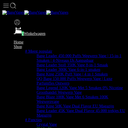
0
Winkelwagen
Home
Shop
# Meest populair
Bang Leader 450.000 Puffs Wegwerp Vape | 15-in-1
Smaken | 4-Niveaus IJs Aanpasbaar
Bang Leader Stoll 350K Vape 8-in-1 Smaak
Bang Leader 300K Vape 6-in-1 smaken
Bang King 250K Puff Vape | 4 in 1 Smaken
QQ Bang 150.000 Puffs Wegwerp Vape | Luxe
Parfumfles Ontwerp
Bang Legend 120K Vape Met 5 Smaken 0% Nicotine
Groothandel Wegwerp Vape
Bang Blaze 100K Vape Met 6 Smaken 100K
Wegwerpvape
Bang King 50K Vape Dual Flavor EU Magazijn
Bang Leader 45K Vape Dual Flavor 45.000 trekjes EU
Magazijn
# Functies
Crystal Vape