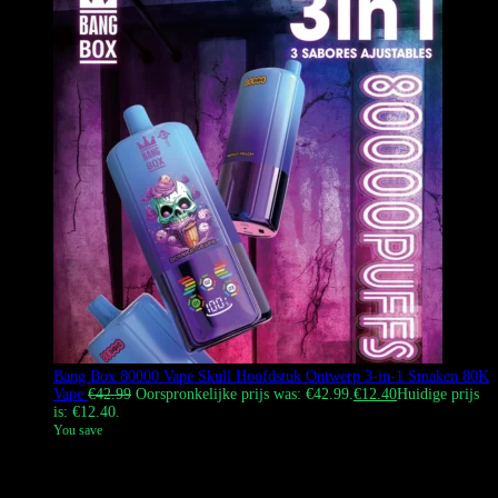
Bang Box 80000 Vape Skull Hoofdstuk Ontwerp 3-in-1 Smaken 80K
Vape
€
42.99
Oorspronkelijke prijs was: €42.99.
€
12.40
Huidige prijs
is: €12.40.
You save
Bang Box 80000 Vape is een wegwerp vape met een hoge capaciteit
en een 3-in-1 draaiende smaakwisseling. Het heeft een capaciteit van