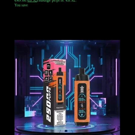
€49.80.
€
8.92
Huidige prijs is: €8.92.
You save
De Bang Blaze 60K Puffs is een wegwerp-vape met een grote
capaciteit. Hij heeft een e-liquidtank van 40 ml, een mesh-coil van
0,6 ohm en een oplaadbare batterij van 1000 mAh. Het apparaat is
voorzien van een digitaal display en een leren grip. Hij ondersteunt
DTL-vaping.