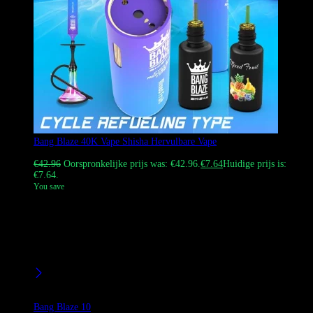
Bang Blaze 40K Vape Shisha Hervulbare Vape
Gewaardeerd
5.00
uit 5
€
42.96
Oorspronkelijke prijs was: €42.96.
€
7.64
Huidige prijs is:
€7.64.
You save
Verken de Bang Blaze 40K Vape Shisha navulbare vape. Geniet van
een 40.000 pufcapaciteit, 40 ml e-liquid en een 1000 mAh type-C
oplaadbare batterij. Ideaal voor winkels en individuele gebruikers die
op zoek zijn naar een duurzame, hervulbare waterpijp. Eenvoudige
DDP-verzending binnen Europa.
Filters
Product Brands
Bang Blaze
10