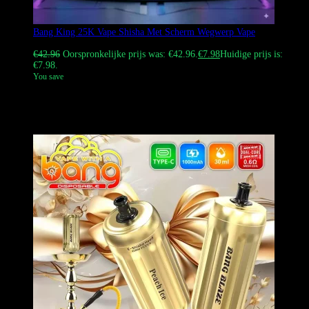
Bang King 25K Vape Shisha Met Scherm Wegwerp Vape
Gewaardeerd
4.14
uit 5
€
42.96
Oorspronkelijke prijs was: €42.96.
€
7.98
Huidige prijs is:
€7.98.
You save
Bang King 25k shisha wegwerpvape met 25.000 soesjes, 30 ml e-
liquid, schermweergave, meerdere smaken, wegwerpvape
groothandel en DDP-verzending.