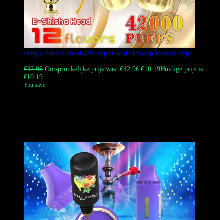
Bang E-Shisha Head 42K Vape Goud Ontwerp Hookah Vape
Gewaardeerd
5.00
uit 5
€
42.96
Oorspronkelijke prijs was: €42.96.
€
10.19
Huidige prijs is:
€10.19.
You save
Shop de Bang E-Shisha Head 42K Vape, een luxe gouden
wegwerpvape met enorme wolken en 12 smaken. Geniet van 42.000
puffs, een 1000 mAh-batterij en Type-C opladen. Perfect voor
waterpijpliefhebbers. Groothandel beschikbaar. Snelle DDP-
verzending door Europa.