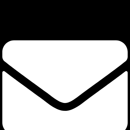
Bang Vapes is een hoogwaardig merk voor wegwerpvapes, met producten
zoals de Bang Vape, Bang King, Bang Blaze, Bang Legend en de FLUUM-
serie. Onze toewijding aan kwaliteit en continue innovatie garandeert een
bevredigende trek.