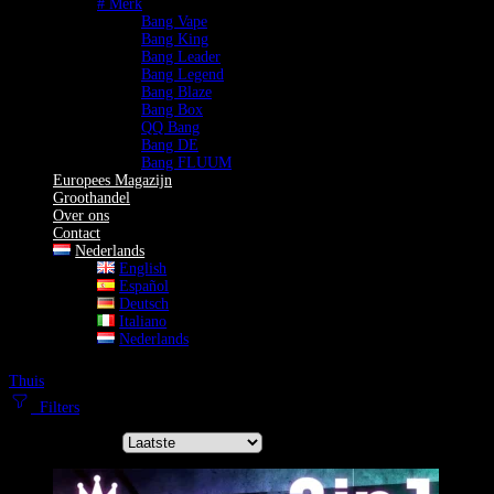
# Merk
Bang Vape
Bang King
Bang Leader
Bang Legend
Bang Blaze
Bang Box
QQ Bang
Bang DE
Bang FLUUM
Europees Magazijn
Groothandel
Over ons
Contact
Nederlands
English
Español
Deutsch
Italiano
Nederlands
Thuis
Shisha Vape
Filters
Sorteer op