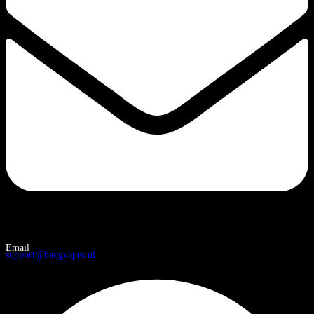
Email
support@bangvapes.nl