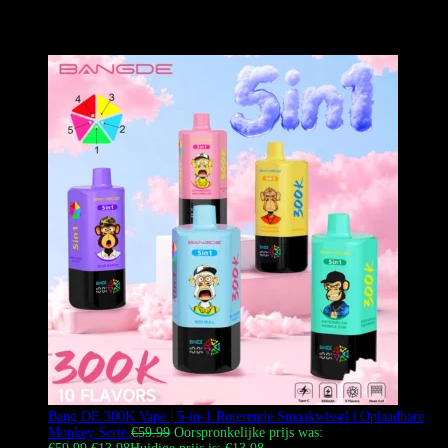
meesterwerk ontworpen voor de verfijnde Europese markt, met een
high-definition LED-monitoring scherm, urban monkey kunst en
professionele 1.0Ω mesh coil technologie.
Bang DE 300K Vape | 5-in-1 Roterende Smaakwissel | Oplaadbare
Monkey Serie
€
59.99
Oorspronkelijke prijs was: