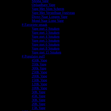
Shisha Vape
Oplaadbare Vape
Vape Met Slim Scherm
Vape Met Verstelbaar Ijsniveau
Direct Naar Longen Vape
Mond Naar Long Vape
# Favoriete smaak
Vape met 2 Smaken
Vape met 3 Smaken
Vape met 4 Smaken
Vape met 5 Smaken
Vape met 6 Smaken
Vape met 8 Smaken
Vape met 15 Smaken
# Populaire puff
450K Vape
350k Vape
300k Vape
250K Vape
200K Vape
150K Vape
120K Vape
100K Vape
50K Vape
45K Vape
30K Vape
20K Vape
15K Vape