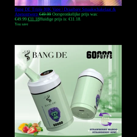
Bang DE Triple 80K Vape | Draaibare Smaakschakelaar &
Apenontwerp
€
49.99
Oorspronkelijke prijs was:
€49.99.
€
11.18
Huidige prijs is: €11.18.
You save
De Bang DE Triple 80000 puffs wegwerpvape met een unieke 3-in-1
draaiende smaakwisselaar en iconisch Monkey Design.