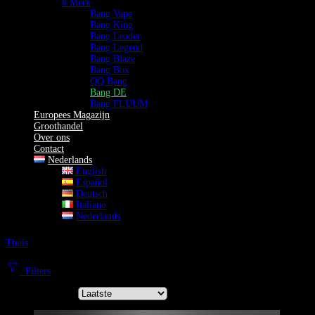
# Merk
Bang Vape
Bang King
Bang Leader
Bang Legend
Bang Blaze
Bang Box
QQ Bang
Bang DE
Bang FLUUM
Europees Magazijn
Groothandel
Over ons
Contact
Nederlands
English
Español
Deutsch
Italiano
Nederlands
Thuis
Bang DE
Bang DE Vapes | Precisie-engineering & Authentieke Kwaliteit
Filters
Sorteer op