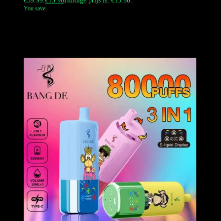
€59.99.
€
13.98
Huidige prijs is: €13.98.
You save
De Bang DE 300000 Puffs 5-in-1 wegwerpvape met een unieke
draaiende smaakwissel en iconische ontwerpen uit de Monkey Serie.
Biedt een ultra-grote e-vloeistofcapaciteit tot 100 ml en rijke, intense
smaken.