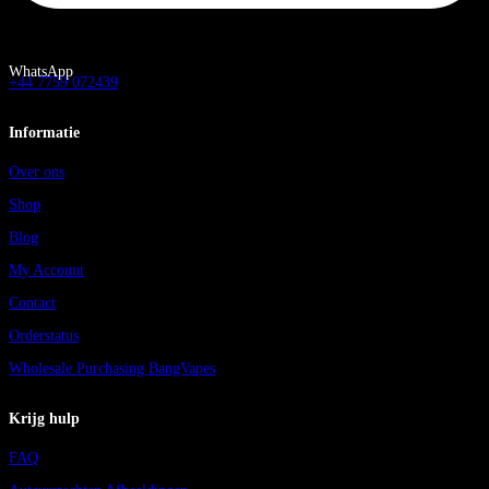
WhatsApp
+44 7759 072439
Informatie
Over ons
Shop
Blog
My Account
Contact
Orderstatus
Wholesale Purchasing BangVapes
Krijg hulp
FAQ