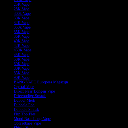
25K Vape
28K Vape
300k Vape
30K Vape
32K Vape
350k Vape
35K Vape
36K Vape
40K Vape
42K Vape
450K Vape
45K Vape
50K Vape
60K Vape
80K Vape
85K Vape
90K Vape
BANG VAPE Europees Magazijn
Crystal Vape
Direct Naar Longen Vape
Drievoudige Smaak
Dubbel Mesh
Dubbele Pod
Dubbele Smaak
Flip Top Fles
Mond Naar Long Vape
Oplaadbare Vape
Shisha Vape