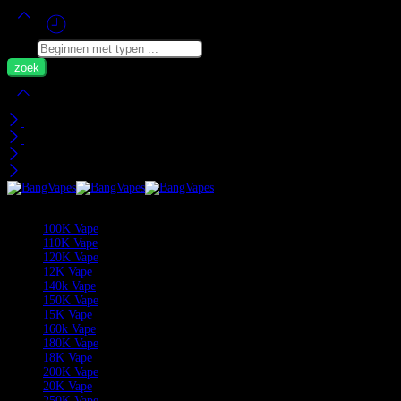
Zoek
Mijn Wagen
Recent bekeken
Categorieën
100K Vape
110K Vape
120K Vape
12K Vape
140k Vape
150K Vape
15K Vape
160k Vape
180K Vape
18K Vape
200K Vape
20K Vape
250K Vape