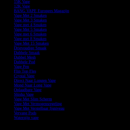
15K Vape
12K Vape
BANG VAPE Europees Magazijn
Vape Met 2 Smaken
Vape Met 3 Smaken
Vape met 4 Smaken
Vape Met 5 Smaken
Vape met 6 Smaken
Vape met 8 Smaken
Vape Met 15 Smaken
Drievoudige Smaak
Dubbele Smaak
Dubbel Mesh
Dubbele Pod
Vape Pen
Flip Top Fles
Crystal Vape
Direct Naar Longen Vape
Mond Naar Long Vape
Oplaadbare Vape
Shisha Vape
Vape Met Slim Scherm
Vape Met Vermogensregeling
Vape Met Verstelbaar Ijsniveau
Vervang Pods
Waterpijp vape