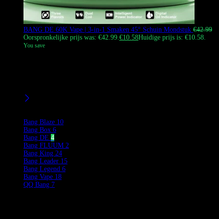
BANG DE 60K Vape | 3-in-1 Smaken 45° Schuin Mondstuk
€
42.99
Oorspronkelijke prijs was: €42.99.
€
10.58
Huidige prijs is: €10.58.
You save
De Bang DE 60000 Puffs Wegwerp Vape met een 45° hoekig
mondstuk en een 3-in-1 smaakensysteem (A & B & A+B mix). Het
biedt een comfortabele trek, enorme wolken en veelzijdige
smaakopties voor Europese rokers.
Filters
Product Brands
Bang Blaze
10
Bang Box
6
Bang DE
4
Bang FLUUM
2
Bang King
24
Bang Leader
15
Bang Legend
6
Bang Vape
18
QQ Bang
7
Product Categories