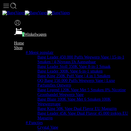
0
Winkelwagen
Home
Shop
# Meest populair
Bang Leader 450.000 Puffs Wegwerp Vape | 15-in-1
Smaken | 4-Niveaus IJs Aanpasbaar
Bang Leader Stoll 350K Vape 8-in-1 Smaak
Bang Leader 300K Vape 6-in-1 smaken
Bang King 250K Puff Vape | 4 in 1 Smaken
QQ Bang 150.000 Puffs Wegwerp Vape | Luxe
Parfumfles Ontwerp
Bang Legend 120K Vape Met 5 Smaken 0% Nicotine
Groothandel Wegwerp Vape
Bang Blaze 100K Vape Met 6 Smaken 100K
Wegwerpvape
Bang King 50K Vape Dual Flavor EU Magazijn
Bang Leader 45K Vape Dual Flavor 45.000 trekjes EU
Magazijn
# Functies
Crystal Vape