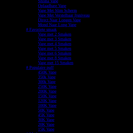
Shisha Vape
Oplaadbare Vape
Vape Met Slim Scherm
Vape Met Verstelbaar Ijsniveau
Direct Naar Longen Vape
Mond Naar Long Vape
# Favoriete smaak
Vape met 2 Smaken
Vape met 3 Smaken
Vape met 4 Smaken
Vape met 5 Smaken
Vape met 6 Smaken
Vape met 8 Smaken
Vape met 15 Smaken
# Populaire puff
450K Vape
350k Vape
300k Vape
250K Vape
200K Vape
150K Vape
120K Vape
100K Vape
50K Vape
45K Vape
30K Vape
20K Vape
15K Vape