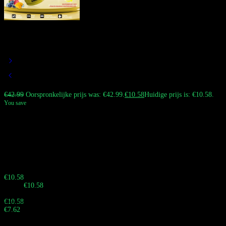
BANG DE 60K Vape | 3-in-1
Smaken 45° Schuin Mondstuk
€
42.99
Oorspronkelijke prijs was: €42.99.
€
10.58
Huidige prijs is: €10.58.
You save
De Bang DE 60000 Puffs Wegwerp Vape met een 45° hoekig mondstuk en
een 3-in-1 smaakensysteem (A & B & A+B mix). Het biedt een
comfortabele trek, enorme wolken en veelzijdige smaakopties voor
Europese rokers.
Haast je! Verkoop eindigt over:
Buy 10 - 29 pieces
€
10.58
Totaal:
€
10.58
Buy 30 - 59 pieces and save 28%
€
10.58
€
7.62
Totaal:
Buy 60 - 99 pieces and save 34%