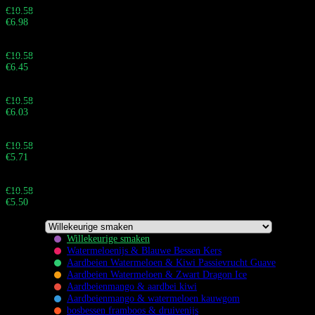
€
10.58
€
6.98
Totaal:
Buy 100 - 199 pieces and save 39%
€
10.58
€
6.45
Totaal:
Buy 200 - 499 pieces and save 43%
€
10.58
€
6.03
Totaal:
Buy 500 - 999 pieces and save 46%
€
10.58
€
5.71
Totaal:
Buy 1.000+ pieces and save 48%
€
10.58
€
5.50
Totaal:
Willekeurige smaken
Watermeloenijs & Blauwe Bessen Kers
Aardbeien Watermeloen & Kiwi Passievrucht Guave
Aardbeien Watermeloen & Zwart Dragon Ice
Aardbeienmango & aardbei kiwi
Flavors
Aardbeienmango & watermeloen kauwgom
bosbessen framboos & druivenijs