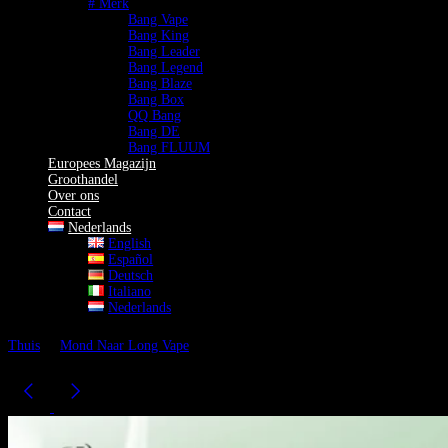
# Merk
Bang Vape
Bang King
Bang Leader
Bang Legend
Bang Blaze
Bang Box
QQ Bang
Bang DE
Bang FLUUM
Europees Magazijn
Groothandel
Over ons
Contact
Nederlands
English
Español
Deutsch
Italiano
Nederlands
Thuis
Mond Naar Long Vape
BANG DE 60K Vape | 3-in-1 Smaken
45° Schuin Mondstuk