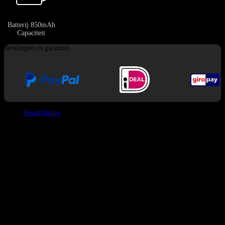
Batterij 850mAh
Capaciteit
Betalingen en garanties
Beschrijving
De
BANG DE 60K
Vape
is ontworpen voor vapers die comfort en
gebruiksgemak prioriteit geven. De meest opvallende functie is de
45°
schuine mondstuk
, die zorgt voor een veel natuurlijkere trek in vergelijking
met traditionele verticale tips.
Daarnaast is de
bovenste LED-display
een enorme gemakken, waarmee je je
batterij- en e-vloeistofniveaus in één oogopslag kunt controleren zonder het
apparaat om te draaien.
Belangrijke specificaties
Trekteller:
60.000 Trekken