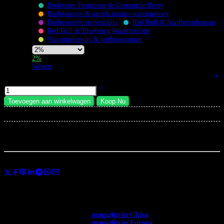
Bosbessen Framboos & Gemengde Berry
Bosbessenijs & perzik mango watermeloen
Bosbessenijs en perzikijs
Red Bull & Aardbeienbanaan
Red Bull & Blueberry Watermeloen
Watermeloenijs & bosbessenmunt
Nicotine
2%
Strength
Wissen
BANG DE 60K Vape | 3-in-1 Smaken 45° Schuin Mondstuk hoeveelheid
Toevoegen aan winkelwagen
Koop Nu
×
Total:
...
mensen
bekijken dit nu
Deel
Gebruik de code
BANGVAPES3
bij het afrekenen en bespaar direct 3% op
je eerste aankoop.
✅ Beschikbaar in heel Europa. ✅ Gratis verzending vanaf € 400.
✅
Verzending vanuit het →
magazijn in China
: 12-20 dagen.
✅
Verzending vanuit het →
magazijn in Europa
: 3-7 dagen.