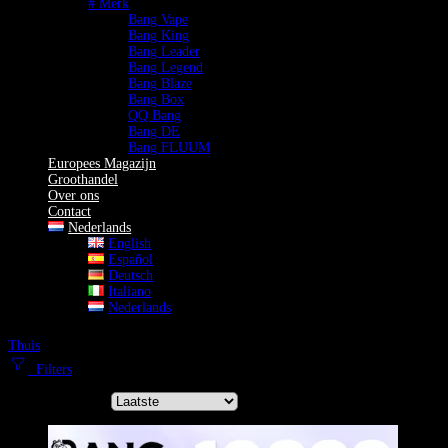
# Merk
Bang Vape
Bang King
Bang Leader
Bang Legend
Bang Blaze
Bang Box
QQ Bang
Bang DE
Bang FLUUM
Europees Magazijn
Groothandel
Over ons
Contact
Nederlands
English
Español
Deutsch
Italiano
Nederlands
Thuis
18K Vape
Filters
Sorteer op