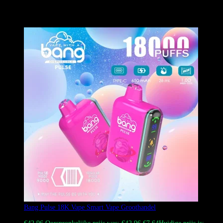
van een hoogwaardige autosleutel, met een strakke, glanzende
buitenkant in een effen kleur. Het ontwerp uit één stuk omvat een
geïntegreerd mondstuk voor een naadloze look.
Bang Pulse 18K Vape Smart Vape Groothandel
Gewaardeerd
4.50
uit 5