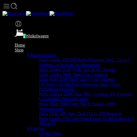
0
Winkelwagen
Home
Shop
# Meest populair
Bang Leader 450.000 Puffs Wegwerp Vape | 15-in-1
Smaken | 4-Niveaus IJs Aanpasbaar
Bang Leader Stoll 350K Vape 8-in-1 Smaak
Bang Leader 300K Vape 6-in-1 smaken
Bang King 250K Puff Vape | 4 in 1 Smaken
QQ Bang 150.000 Puffs Wegwerp Vape | Luxe
Parfumfles Ontwerp
Bang Legend 120K Vape Met 5 Smaken 0% Nicotine
Groothandel Wegwerp Vape
Bang Blaze 100K Vape Met 6 Smaken 100K
Wegwerpvape
Bang King 50K Vape Dual Flavor EU Magazijn
Bang Leader 45K Vape Dual Flavor 45.000 trekjes EU
Magazijn
# Functies
Crystal Vape