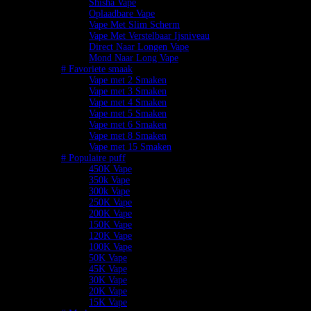
Shisha Vape
Oplaadbare Vape
Vape Met Slim Scherm
Vape Met Verstelbaar Ijsniveau
Direct Naar Longen Vape
Mond Naar Long Vape
# Favoriete smaak
Vape met 2 Smaken
Vape met 3 Smaken
Vape met 4 Smaken
Vape met 5 Smaken
Vape met 6 Smaken
Vape met 8 Smaken
Vape met 15 Smaken
# Populaire puff
450K Vape
350k Vape
300k Vape
250K Vape
200K Vape
150K Vape
120K Vape
100K Vape
50K Vape
45K Vape
30K Vape
20K Vape
15K Vape