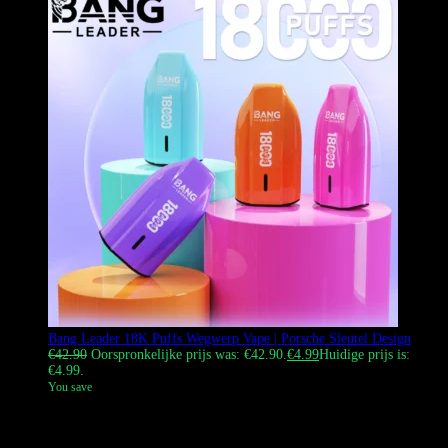
Bang Leader 18K Puffs Wegwerp Vape | Porsche Sleutel Design
€
42.90
Oorspronkelijke prijs was: €42.90.
€
4.99
Huidige prijs is:
€4.99.
You save
De
Bang Leader 18K
Deze vape combineert optimale
dampprestaties met een luxe uitstraling. Het apparaat heeft de vorm