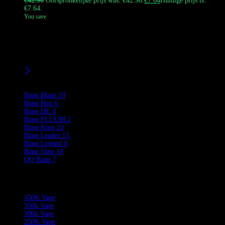
€
42.96
Oorspronkelijke prijs was: €42.96.
€
7.64
Huidige prijs is:
€7.64.
You save
De Bang Pulse 18K Puffs is een smart-screen wegwerpvape met een
23 ml e-liquid-capaciteit, een oplaadbare batterij van 650 mAh en
een 1,0-mesh-spoel. Het biedt tot 18.000 puffs en beschikt over een
digitaal display voor batterij en e-liquid status.
Filters
Product Brands
Bang Blaze
10
Bang Box
6
Bang DE
4
Bang FLUUM
2
Bang King
24
Bang Leader
15
Bang Legend
6
Bang Vape
18
QQ Bang
7
Product Categories
450K Vape
350k Vape
300k Vape
250K Vape