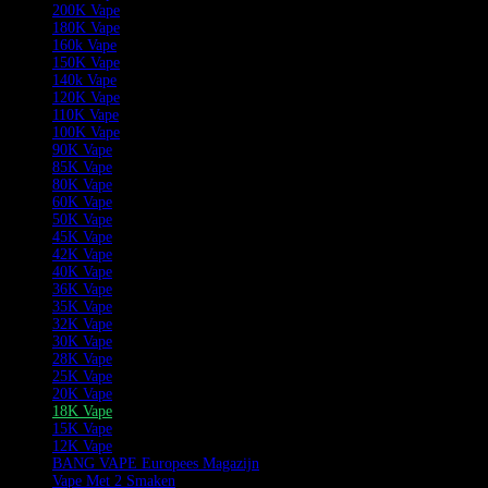
200K Vape
180K Vape
160k Vape
150K Vape
140k Vape
120K Vape
110K Vape
100K Vape
90K Vape
85K Vape
80K Vape
60K Vape
50K Vape
45K Vape
42K Vape
40K Vape
36K Vape
35K Vape
32K Vape
30K Vape
28K Vape
25K Vape
20K Vape
18K Vape
15K Vape
12K Vape
BANG VAPE Europees Magazijn
Vape Met 2 Smaken