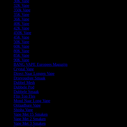
30K Vape
32K Vape
350k Vape
35K Vape
36K Vape
40K Vape
42K Vape
450K Vape
45K Vape
50K Vape
60K Vape
80K Vape
85K Vape
90K Vape
BANG VAPE Europees Magazijn
Crystal Vape
Direct Naar Longen Vape
Drievoudige Smaak
Dubbel Mesh
Dubbele Pod
Dubbele Smaak
Flip Top Fles
Mond Naar Long Vape
Oplaadbare Vape
Shisha Vape
Vape Met 15 Smaken
Vape Met 2 Smaken
Vape Met 3 Smaken