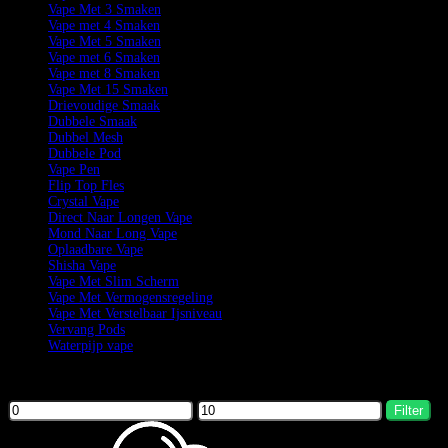
Vape Met 3 Smaken
Vape met 4 Smaken
Vape Met 5 Smaken
Vape met 6 Smaken
Vape met 8 Smaken
Vape Met 15 Smaken
Drievoudige Smaak
Dubbele Smaak
Dubbel Mesh
Dubbele Pod
Vape Pen
Flip Top Fles
Crystal Vape
Direct Naar Longen Vape
Mond Naar Long Vape
Oplaadbare Vape
Shisha Vape
Vape Met Slim Scherm
Vape Met Vermogensregeling
Vape Met Verstelbaar Ijsniveau
Vervang Pods
Waterpijp vape
Filter by price
Filter