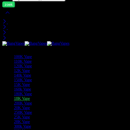
Mijn Wagen
Recent bekeken
Categorieën
100K Vape
110K Vape
120K Vape
12K Vape
140k Vape
150K Vape
15K Vape
160k Vape
180K Vape
18K Vape
200K Vape
20K Vape
250K Vape
25K Vape
28K Vape
300k Vape