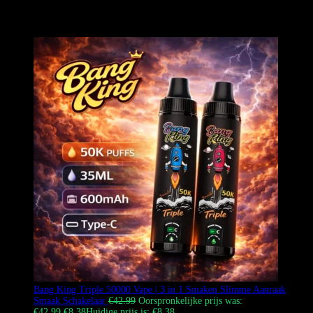
biedt een comfortabele trek, enorme wolken en veelzijdige
smaakopties voor Europese rokers.
Bang King Triple 50000 Vape | 3 in 1 Smaken Slimme Aanraak
Smaak Schakelaar
€
42.99
Oorspronkelijke prijs was:
€42.99.
€
8.38
Huidige prijs is: €8.38.