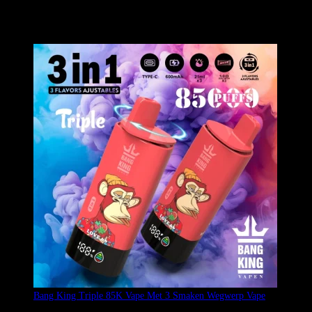
Groothandel The Bang King 45K Vape Met 3 Smaken Oplaadbare
Vape. Geniet van 45000 trekjes en wissel gemakkelijk tussen drie e-
liquid-smaken. Snelle DDP-verzending beschikbaar.
Bang King Triple 85K Vape Met 3 Smaken Wegwerp Vape
Gewaardeerd
4.77
uit 5