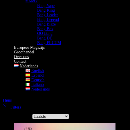
# Merk
Bang Vape
Bang King
Bang Leader
Bang Legend
Bang Blaze
Bang Box
QQ Bang
Bang DE
Bang FLUUM
Europees Magazijn
Groothandel
Over ons
Contact
Nederlands
English
Español
Deutsch
Italiano
Nederlands
Thuis
Drievoudige Smaak
Filters
Sorteer op