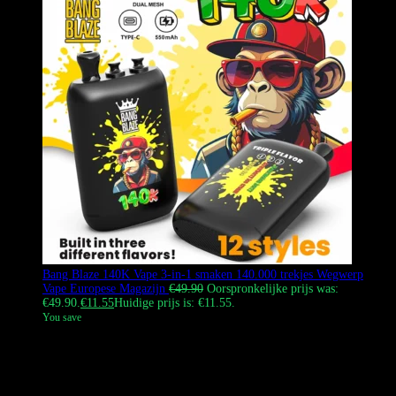
Bang Blaze 140K Vape 3-in-1 smaken 140.000 trekjes Wegwerp
Vape Europese Magazijn
€
49.90
Oorspronkelijke prijs was:
€49.90.
€
11.55
Huidige prijs is: €11.55.
You save
De Bang Blaze 140K is een 3-in-1 wegwerp-vape met 140.000
trekjes. Hij heeft een matzwart design en een op de Beatles
geïnspireerd apenlogo. De e-sigaret werkt op een oplaadbare batterij
van 550 mAh en een mesh coil van 1,0 ohm. Dit product kan vanuit