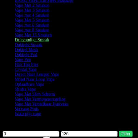
BANG VAPE Europees Magazijn
Vape Met 2 Smaken
Vape Met 3 Smaken
Vape met 4 Smaken
Vape Met 5 Smaken
Vape met 6 Smaken
Vape met 8 Smaken
Vape Met 15 Smaken
Drievoudige Smaak
Dubbele Smaak
Dubbel Mesh
Dubbele Pod
Vape Pen
Flip Top Fles
Crystal Vape
Direct Naar Longen Vape
Mond Naar Long Vape
Oplaadbare Vape
Shisha Vape
Vape Met Slim Scherm
Vape Met Vermogensregeling
Vape Met Verstelbaar Ijsniveau
Vervang Pods
Waterpijp vape
Filter by price
Filter