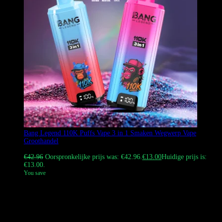
Bang Legend 110K Puffs Vape 3 in 1 Smaken Wegwerp Vape
Groothandel
Gewaardeerd
4.67
uit 5
€
42.96
Oorspronkelijke prijs was: €42.96.
€
13.00
Huidige prijs is:
€13.00.
You save
Koop de originele Bang Vape Bang Legend 110K Puffs Vape in
Europa. Deze 24ml 3 in 1 smaken Vape Disposable Device beschikt
over een 850 mAh Type-C oplaadbare batterij. Bekijk onze
groothandel opties.