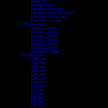
Shisha Vape
Oplaadbare Vape
Vape Met Slim Scherm
Vape Met Verstelbaar Ijsniveau
Direct Naar Longen Vape
Mond Naar Long Vape
# Favoriete smaak
Vape met 2 Smaken
Vape met 3 Smaken
Vape met 4 Smaken
Vape met 5 Smaken
Vape met 6 Smaken
Vape met 8 Smaken
Vape met 15 Smaken
# Populaire puff
450K Vape
350k Vape
300k Vape
250K Vape
200K Vape
150K Vape
120K Vape
100K Vape
50K Vape
45K Vape
30K Vape
20K Vape
15K Vape