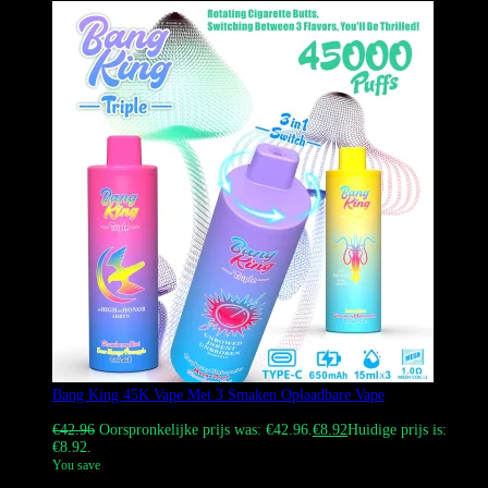
Bang King 45K Vape Met 3 Smaken Oplaadbare Vape
Gewaardeerd
4.86
uit 5
€
42.96
Oorspronkelijke prijs was: €42.96.
€
8.92
Huidige prijs is:
€8.92.
You save