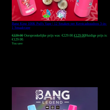
Bang King 100K Puffs Vape | 12 Smaken per Kerstcadeaudoos 3-in-
1 Smaakvape
Gewaardeerd
4.64
uit 5
€
229.00
Oorspronkelijke prijs was: €229.00.
€
129.00
Huidige prijs is:
€129.00.
You save
De
Bang King 100K Puffs Vape is een 3-in-1 gearomatiseerde
vape
, presented in a special Christmas gift set containing 12
different flavors (1 box = 12 pieces vape). The overall design
features Christmas elements, perfect for surprising your family and
friends this Christmas.
Tip: koop tijdens de kerstpromotie 30 dozen en ontvang er 1
gratis, koop 60 dozen en ontvang 3 gratis, koop 100 dozen en
ontvang 5 gratis.