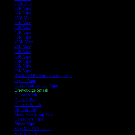
300k Vape
30K Vape
32K Vape
350k Vape
35K Vape
36K Vape
40K Vape
42K Vape
450K Vape
45K Vape
50K Vape
60K Vape
80K Vape
85K Vape
90K Vape
BANG VAPE Europees Magazijn
Crystal Vape
Direct Naar Longen Vape
Drievoudige Smaak
Dubbel Mesh
Dubbele Pod
Dubbele Smaak
Flip Top Fles
Mond Naar Long Vape
Oplaadbare Vape
Shisha Vape
Vape Met 15 Smaken
Vape Met 2 Smaken