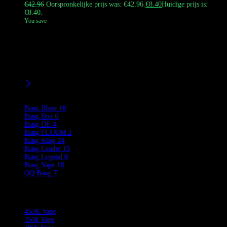
€
42.96
Oorspronkelijke prijs was: €42.96.
€
8.40
Huidige prijs is:
€8.40.
You save
De Bang King Triple 85K is een wegwerpvape met 85.000 trekjes en
drie schakelbare smaken. Het beschikt over 63 ml e-liquid, een 600
mAh-batterij en een digitaal display voor batterij- en e-
vloeistofniveaus. Perfect voor groothandel en individueel gebruik,
met snelle DDP-verzending.
Filters
Product Brands
Bang Blaze
10
Bang Box
6
Bang DE
4
Bang FLUUM
2
Bang King
24
Bang Leader
15
Bang Legend
6
Bang Vape
18
QQ Bang
7
Product Categories
450K Vape
350k Vape