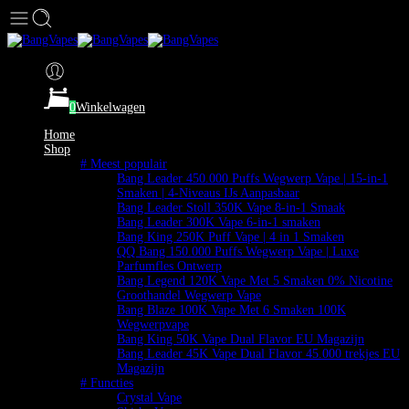
0
Winkelwagen
Home
Shop
# Meest populair
Bang Leader 450.000 Puffs Wegwerp Vape | 15-in-1
Smaken | 4-Niveaus IJs Aanpasbaar
Bang Leader Stoll 350K Vape 8-in-1 Smaak
Bang Leader 300K Vape 6-in-1 smaken
Bang King 250K Puff Vape | 4 in 1 Smaken
QQ Bang 150.000 Puffs Wegwerp Vape | Luxe
Parfumfles Ontwerp
Bang Legend 120K Vape Met 5 Smaken 0% Nicotine
Groothandel Wegwerp Vape
Bang Blaze 100K Vape Met 6 Smaken 100K
Wegwerpvape
Bang King 50K Vape Dual Flavor EU Magazijn
Bang Leader 45K Vape Dual Flavor 45.000 trekjes EU
Magazijn
# Functies
Crystal Vape