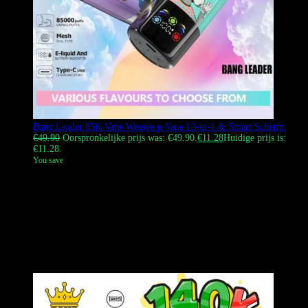
Bang Leader 85K Vape Wegwerp Vape | 3-in-1 & Smart Scherm
€
49.90
Oorspronkelijke prijs was: €49.90.
€
11.28
Huidige prijs is:
€11.28.
You save
De
Bang Leader 85K Puffs Wegwerp Vape
Herdefinieert gemak
met zijn innovatieve 3-in-1 smaaksysteem. Verpakt in een slanke,
cilindrische behuizing met een stijlvol design.
onkey hoofd
Dankzij
het ontwerp kunnen gebruikers met dit apparaat eenvoudig wisselen
tussen drie verschillende e-liquidtanks.
het bovenste mondstuk
draaien
.
Aangedreven door een oplaadbare 850mAh-batterij en een
hoogwaardige mesh-coil, garandeert dit apparaat een consistente en
smaakvolle dampervaring.