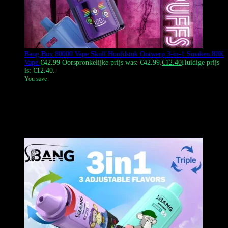
Bang Box 80000 Vape Skull Hoofdstuk Ontwerp 3-in-1 Smaken 80K
Vape
€
42.99
Oorspronkelijke prijs was: €42.99.
€
12.40
Huidige prijs
is: €12.40.
You save
Bang Box 80000 Vape is een wegwerp vape met een hoge capaciteit
en een 3-in-1 draaiende smaakwisseling. Het heeft een capaciteit van
60 ml e-vloeistof, drievoudige gaascoils en een 850mAh batterij. Het
apparaat heeft een coole schedelontwerp en een slim venster voor het
bewaken van batterij- en vloeistofniveaus.