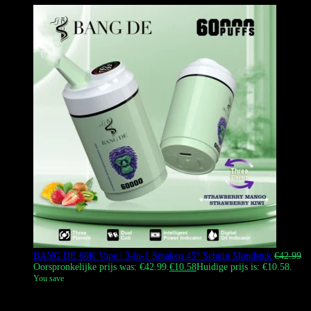
BANG DE 60K Vape | 3-in-1 Smaken 45° Schuin Mondstuk
€
42.99
Oorspronkelijke prijs was: €42.99.
€
10.58
Huidige prijs is: €10.58.
You save
De Bang DE 60000 Puffs Wegwerp Vape met een 45° hoekig
mondstuk en een 3-in-1 smaakensysteem (A & B & A+B mix). Het