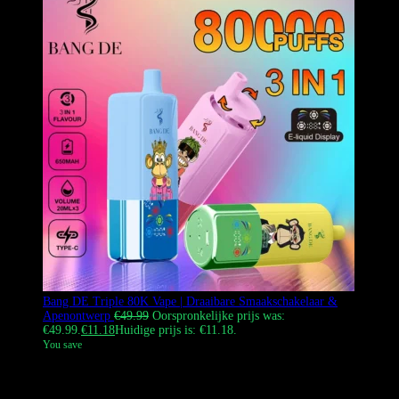
Bang DE Triple 80K Vape | Draaibare Smaakschakelaar &
Apenontwerp
€
49.99
Oorspronkelijke prijs was:
€49.99.
€
11.18
Huidige prijs is: €11.18.
You save
De Bang DE Triple 80000 puffs wegwerpvape met een unieke 3-in-1
draaiende smaakwisselaar en iconisch Monkey Design.