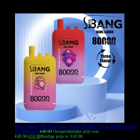
ons Europese magazijn worden verzonden; het is een officieel,
authentiek product.
Bang Leader 80K Vape 3-in-1 Smaak 80.000 Trekjes Wegwerp Vape
EU Magazijn
€
49.90
Oorspronkelijke prijs was:
€49.90.
€
10.98
Huidige prijs is: €10.98.