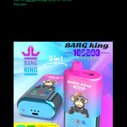
You save
The Bang King Triple 50000 Puffs is a high-tech disposable vape
with a unique Smart Touch flavor switch. It allows users to enjoy
two separate flavors or a combined A+B mix by simply tapping the
base. Featuring dual 1.0Ω mesh coils and a 600mAh Type-C battery,
it delivers dense clouds and a customizable 3-in-1 flavor journey for
European vapers.