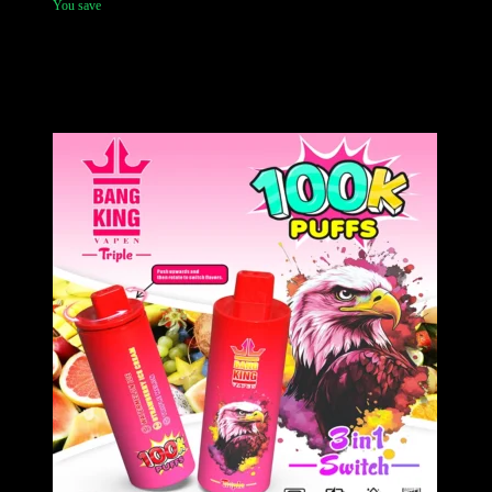
You save
De Bang Leader 80k biedt een veelzijdige 3-in-1 dampervaring
dankzij het innovatieve, onafhankelijke mondstuksysteem. Met een
krachtige 850mAh-batterij en dubbele mesh-coils levert hij een
consistente smaak in alle drie de tanks. Authentiek op voorraad en
snel verzonden vanuit ons Europese magazijn.