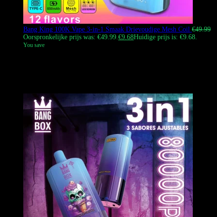
Bang King 100K Vape 3-in-1 Smaak Drievoudige Mesh Coil
€
49.99
Oorspronkelijke prijs was: €49.99.
€
9.68
Huidige prijs is: €9.68.
You save
De Bang King 100K Vape is een revolutionaire 3-in-1 verwisselbare
smaak wegwerp vape met een uniek push-pull schakelsysteem,
drievoudige mesh coils en een enorme puffcount voor de ultieme
groothandel en winkelervaring.