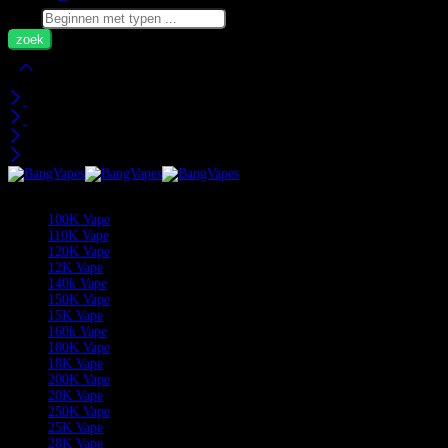
Zoek
Mijn Wagen
Recent bekeken
Categorieën
100K Vape
110K Vape
120K Vape
12K Vape
140k Vape
150K Vape
15K Vape
160k Vape
180K Vape
18K Vape
200K Vape
20K Vape
250K Vape
25K Vape
28K Vape