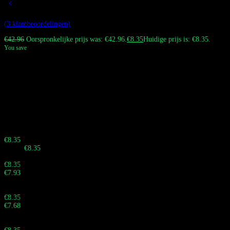
Gewaardeerd
4.67
op 5 gebaseerd op
3
klant waarderingen
(
3
klantbeoordelingen)
€
42.96
Oorspronkelijke prijs was: €42.96.
€
8.35
Huidige prijs is: €8.35.
You save
De Bang King City 50K vape met 50.000 trekjes, een e-liquid capaciteit van
45 ml en een batterij van 650 mAh. Het beschikt over een display voor
batterij- en e-liquidniveaus, Type-C-opladen en unieke
stadsoriëntatieontwerpen. Verkrijgbaar in meerdere smaken en
nicotinesterkten. Koop groothandel of detailhandel met snelle, belastingvrije
DDP-verzending van Bang Vapes Europe.
Haast je! Verkoop eindigt over:
Buy 10 - 29 pieces
€
8.35
Totaal:
€
8.35
Buy 30 - 59 pieces and save 5%
€
8.35
€
7.93
Totaal:
Buy 60 - 99 pieces and save 8%
€
8.35
€
7.68
Totaal:
Buy 100 - 999 pieces and save 10%