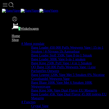
0
Winkelwagen
Home
Shop
# Meest populair
Bang Leader 450.000 Puffs Wegwerp Vape | 15-in-1
Smaken | 4-Niveaus IJs Aanpasbaar
Bang Leader Stoll 350K Vape 8-in-1 Smaak
Bang Leader 300K Vape 6-in-1 smaken
Bang King 250K Puff Vape | 4 in 1 Smaken
QQ Bang 150.000 Puffs Wegwerp Vape | Luxe
Parfumfles Ontwerp
Bang Legend 120K Vape Met 5 Smaken 0% Nicotine
Groothandel Wegwerp Vape
Bang Blaze 100K Vape Met 6 Smaken 100K
Wegwerpvape
Bang King 50K Vape Dual Flavor EU Magazijn
Bang Leader 45K Vape Dual Flavor 45.000 trekjes EU
Magazijn
# Functies
Crystal Vape