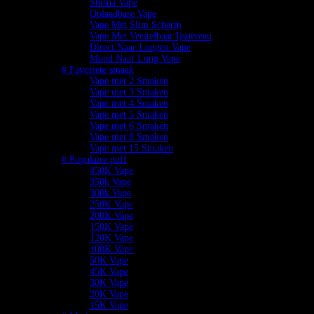
Shisha Vape
Oplaadbare Vape
Vape Met Slim Scherm
Vape Met Verstelbaar Ijsniveau
Direct Naar Longen Vape
Mond Naar Long Vape
# Favoriete smaak
Vape met 2 Smaken
Vape met 3 Smaken
Vape met 4 Smaken
Vape met 5 Smaken
Vape met 6 Smaken
Vape met 8 Smaken
Vape met 15 Smaken
# Populaire puff
450K Vape
350k Vape
300k Vape
250K Vape
200K Vape
150K Vape
120K Vape
100K Vape
50K Vape
45K Vape
30K Vape
20K Vape
15K Vape