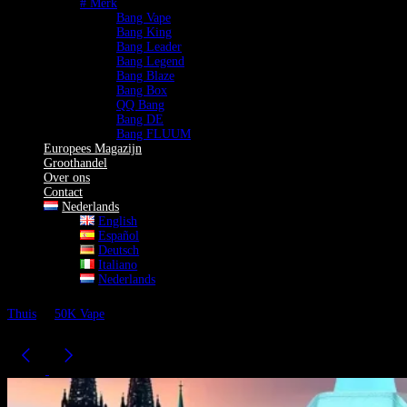
# Merk
Bang Vape
Bang King
Bang Leader
Bang Legend
Bang Blaze
Bang Box
QQ Bang
Bang DE
Bang FLUUM
Europees Magazijn
Groothandel
Over ons
Contact
Nederlands
English
Español
Deutsch
Italiano
Nederlands
Thuis
50K Vape
Bang King City 50K Vape Met Scherm Oplaadbare
Vape