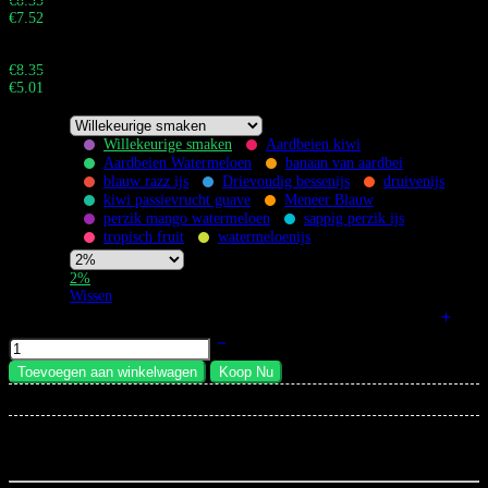
€
8.35
€
7.52
Totaal:
Buy 1.000+ pieces and save 40%
€
8.35
€
5.01
Totaal:
Willekeurige smaken
Aardbeien kiwi
Aardbeien Watermeloen
banaan van aardbei
Flavors
blauw razz ijs
Drievoudig bessenijs
druivenijs
kiwi passievrucht guave
Meneer Blauw
perzik mango watermeloen
sappig perzik ijs
tropisch fruit
watermeloenijs
Nicotine
2%
Strength
Wissen
Bang King City 50K Vape Met Scherm Oplaadbare Vape hoeveelheid
Toevoegen aan winkelwagen
Koop Nu
×
Total:
...
mensen
bekijken dit nu