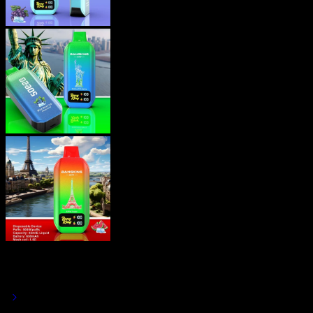
Bang King City 50K Vape Met
Scherm Oplaadbare Vape