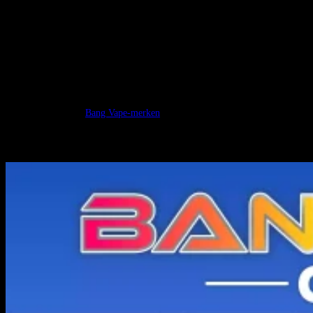
kiwi passievrucht guave
druivenijs
Meneer Blauw
Voor Winkels en Kopers
Elke display box wordt geleverd met 10 Bang King City 50k vapes. Dit is
geweldig voor winkels die willen inslaan.
je kunt alles vinden
Bang Vape-merken
op onze website. Wij zijn de Bang
Vapes Europese online winkel. We hebben Bang Vape, Bang King, Bang
Blaze en Fluum. We verkopen veel wegwerp e-sigaretten, van 5.000 tot
120.000 puffs.