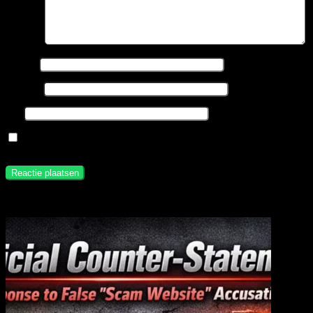
Reactie
*
Naam
*
E-mail
*
Site
Mijn naam, e-mail en site opslaan in deze browser voor de volgende
keer wanneer ik een reactie plaats.
Gerelateerde berichten