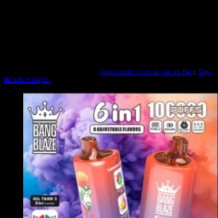
5% voor 30 stuks
8% voor 60 stuks
10% voor 100 stuks
40% korting voor 1.000 stuks.
Als u elke maand een vaste hoeveelheid kunt bestellen, kunnen we nog
lagere prijzen aanbieden. Behagen
Neem contact met ons op om Bang Vape
in bulk te kopen
direct.