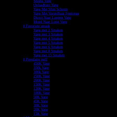
Shisha Vape
Oplaadbare Vape
Vape Met Slim Scherm
Vape Met Verstelbaar Ijsniveau
Direct Naar Longen Vape
Mond Naar Long Vape
# Favoriete smaak
Vape met 2 Smaken
Vape met 3 Smaken
Vape met 4 Smaken
Vape met 5 Smaken
Vape met 6 Smaken
Vape met 8 Smaken
Vape met 15 Smaken
# Populaire puff
450K Vape
350k Vape
300k Vape
250K Vape
200K Vape
150K Vape
120K Vape
100K Vape
50K Vape
45K Vape
30K Vape
20K Vape
15K Vape