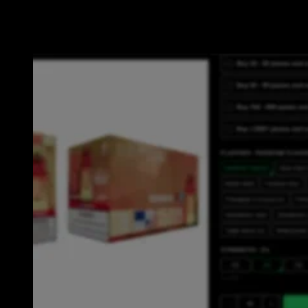
Vape-producten zien die u hebt geselecteerd. Als u de hoeveelheid wilt
wijzigen, kunt u de hoeveelheid handmatig in het vak Nummer invoeren.
Opmerking: Aangezien onze producten in 10 stuks zijn verpakt, zijn alle
verhogingen of dalingen gebaseerd op 10.