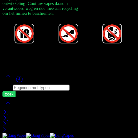
ontwikkeling. Gooi uw vapes daarom
verantwoord weg en doe mee aan recycling
om het milieu te beschermen.
Powered by Bang Vape Officieel
©
2020-2026
– Alle rechten
voorbehouden!
Zoek
Mijn Wagen
Recent bekeken