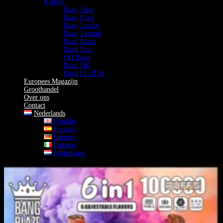
# Merk
Bang Vape
Bang King
Bang Leader
Bang Legend
Bang Blaze
Bang Box
QQ Bang
Bang DE
Bang FLUUM
Europees Magazijn
Groothandel
Over ons
Contact
Nederlands
English
Español
Deutsch
Italiano
Nederlands