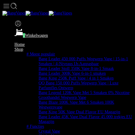
0
Winkelwagen
Home
Shop
# Meest populair
Bang Leader 450.000 Puffs Wegwerp Vape | 15-in-1
Smaken | 4-Niveaus IJs Aanpasbaar
Bang Leader Stoll 350K Vape 8-in-1 Smaak
Bang Leader 300K Vape 6-in-1 smaken
Bang King 250K Puff Vape | 4 in 1 Smaken
QQ Bang 150.000 Puffs Wegwerp Vape | Luxe
Parfumfles Ontwerp
Bang Legend 120K Vape Met 5 Smaken 0% Nicotine
Groothandel Wegwerp Vape
Bang Blaze 100K Vape Met 6 Smaken 100K
Wegwerpvape
Bang King 50K Vape Dual Flavor EU Magazijn
Bang Leader 45K Vape Dual Flavor 45.000 trekjes EU
Magazijn
# Functies
Crystal Vape