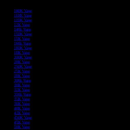
Categorieën
100K Vape
110K Vape
120K Vape
12K Vape
140k Vape
150K Vape
15K Vape
160k Vape
180K Vape
18K Vape
200K Vape
20K Vape
250K Vape
25K Vape
28K Vape
300k Vape
30K Vape
32K Vape
350k Vape
35K Vape
36K Vape
40K Vape
42K Vape
450K Vape
45K Vape
50K Vape