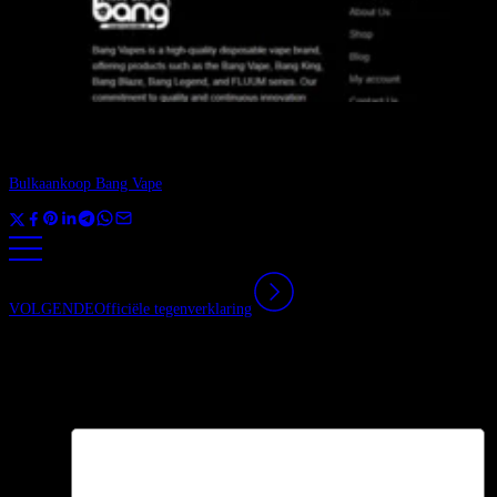
Winkelen is eenvoudig op onze Bangvapes-website. Vanaf het moment dat u
uw bestelling plaatst, duurt het slechts 7-14 werkdagen om te genieten van
uw heerlijke vape. Er zijn geen extra kosten of stappen bij betrokken.
Bulkaankoop Bang Vape
nu.
VOLGENDE
Officiële tegenverklaring
Geef een reactie
Je e-mailadres wordt niet gepubliceerd.
Vereiste velden zijn gemarkeerd met
*