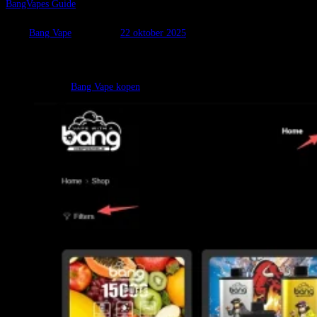
BangVapes Guide
Hoe Bang-vapes te bestellen
Door
Bang Vape
.
Gepost op
22 oktober 2025
Hoe snel het gewenste product te selecteren?
Klik op Winkel(
Bang Vape kopen
), klik vervolgens op Filters