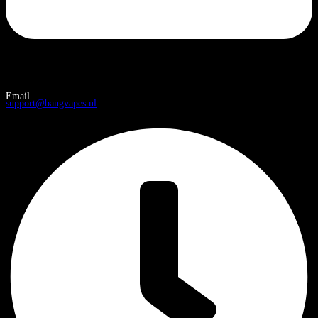
Email
support@bangvapes.nl