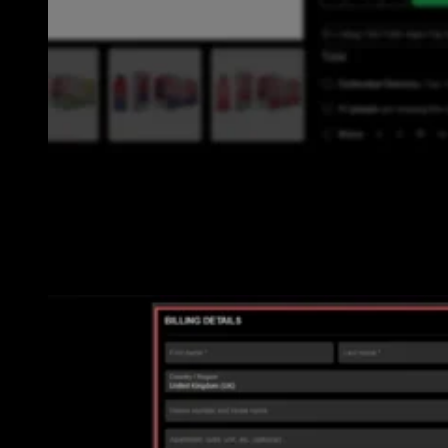
Als u op de knop Kopen klikt, gaat u rechtstreeks naar de informatiepagina.
Voer eenvoudig uw exacte adres in (opmerking: zorg ervoor dat u uw adres
en telefoonnummer vermeldt, aangezien onze koerier rechtstreeks bij u aan
de deur bezorgt).
Als onze koerier geen contact met u kan opnemen, bent u verantwoordelijk
voor eventuele verliezen.