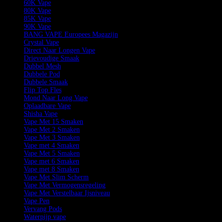
60K Vape
80K Vape
85K Vape
90K Vape
BANG VAPE Europees Magazijn
Crystal Vape
Direct Naar Longen Vape
Drievoudige Smaak
Dubbel Mesh
Dubbele Pod
Dubbele Smaak
Flip Top Fles
Mond Naar Long Vape
Oplaadbare Vape
Shisha Vape
Vape Met 15 Smaken
Vape Met 2 Smaken
Vape Met 3 Smaken
Vape met 4 Smaken
Vape Met 5 Smaken
Vape met 6 Smaken
Vape met 8 Smaken
Vape Met Slim Scherm
Vape Met Vermogensregeling
Vape Met Verstelbaar Ijsniveau
Vape Pen
Vervang Pods
Waterpijp vape