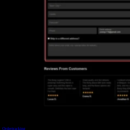
Eenmaal jijheb betaald, jijontvang een e-mail met uw bestelgegevens. Houd
rekening met 1-3 werkdagen voordat we uw bestelling verzenden. Na nog
eens 1-2 dagen kunt u uw bestelling volgens Aankomst met behulp van de
Ordertracking
gereedschap.