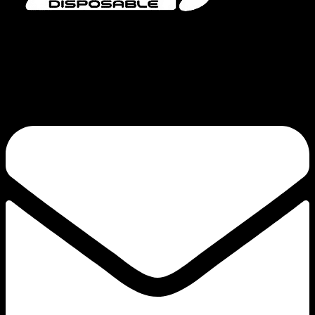
Bang Vapes is een hoogwaardig merk voor wegwerpvapes, met producten
zoals de Bang Vape, Bang King, Bang Blaze, Bang Legend en de FLUUM-
serie. Onze toewijding aan kwaliteit en continue innovatie garandeert een
bevredigende trek.