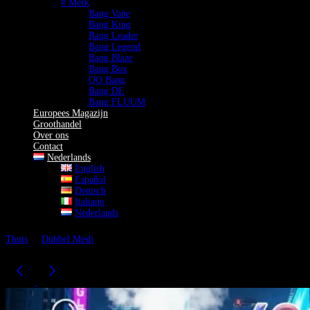
# Merk
Bang Vape
Bang King
Bang Leader
Bang Legend
Bang Blaze
Bang Box
QQ Bang
Bang DE
Bang FLUUM
Europees Magazijn
Groothandel
Over ons
Contact
Nederlands
English
Español
Deutsch
Italiano
Nederlands
Thuis
Dubbel Mesh
Bang Tornado 40K Vape Groothandel Wegwerp
Vape