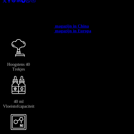
Gebruik de code
BANGVAPES3
bij het afrekenen en bespaar direct 3% op
je eerste aankoop.
✅ Beschikbaar in heel Europa. ✅ Gratis verzending vanaf € 400.
✅
Verzending vanuit het →
magazijn in China
: 12-20 dagen.
✅
Verzending vanuit het →
magazijn in Europa
: 3-7 dagen.
Hoogstens 40
Trekjes
40 ml
Vloeistofcapaciteit