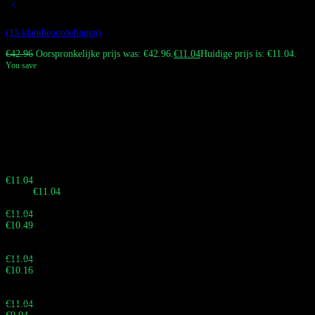
Gewaardeerd
4.62
op 5 gebaseerd op
13
klant waarderingen
(
13
klantbeoordelingen)
€
42.96
Oorspronkelijke prijs was: €42.96.
€
11.04
Huidige prijs is: €11.04.
You save
De Bang Tornado 40K Vape is een langdurige wegwerpvape. Het beschikt
over een groot digitaal display, instelbaar vermogen en drie mesh-spoelen
voor soepele, direct-naar-longdamp. Het heeft een 40 ml e-liquid-capaciteit
en een oplaadbare batterij van 850 mAh. Verkrijgbaar in verschillende
smaken en nicotine sterktes.
Haast je! Verkoop eindigt over:
Buy 10 - 29 pieces
€
11.04
Totaal:
€
11.04
Buy 30 - 59 pieces and save 5%
€
11.04
€
10.49
Totaal:
Buy 60 - 99 pieces and save 8%
€
11.04
€
10.16
Totaal:
Buy 100 - 999 pieces and save 10%
€
11.04