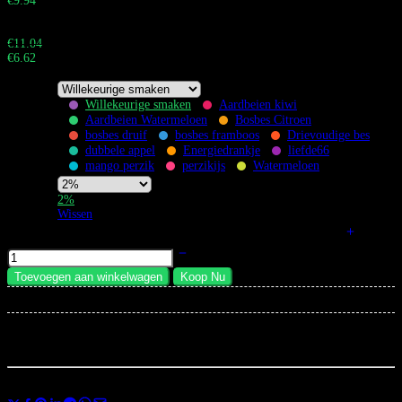
€
9.94
Totaal:
Buy 1.000+ pieces and save 40%
€
11.04
€
6.62
Totaal:
Willekeurige smaken
Aardbeien kiwi
Aardbeien Watermeloen
Bosbes Citroen
Flavors
bosbes druif
bosbes framboos
Drievoudige bes
dubbele appel
Energiedrankje
liefde66
mango perzik
perzikijs
Watermeloen
Nicotine
2%
Strength
Wissen
Bang Tornado 40K Vape Groothandel Wegwerp Vape hoeveelheid
Toevoegen aan winkelwagen
Koop Nu
×
Total:
...
mensen
bekijken dit nu
Deel