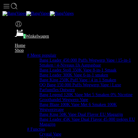
0
Winkelwagen
Home
Shop
# Meest populair
Bang Leader 450.000 Puffs Wegwerp Vape | 15-in-1
Smaken | 4-Niveaus IJs Aanpasbaar
Bang Leader Stoll 350K Vape 8-in-1 Smaak
Bang Leader 300K Vape 6-in-1 smaken
Bang King 250K Puff Vape | 4 in 1 Smaken
QQ Bang 150.000 Puffs Wegwerp Vape | Luxe
Parfumfles Ontwerp
Bang Legend 120K Vape Met 5 Smaken 0% Nicotine
Groothandel Wegwerp Vape
Bang Blaze 100K Vape Met 6 Smaken 100K
Wegwerpvape
Bang King 50K Vape Dual Flavor EU Magazijn
Bang Leader 45K Vape Dual Flavor 45.000 trekjes EU
Magazijn
# Functies
Crystal Vape