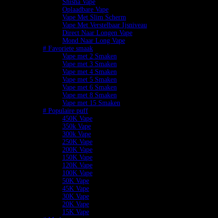
Shisha Vape
Oplaadbare Vape
Vape Met Slim Scherm
Vape Met Verstelbaar Ijsniveau
Direct Naar Longen Vape
Mond Naar Long Vape
# Favoriete smaak
Vape met 2 Smaken
Vape met 3 Smaken
Vape met 4 Smaken
Vape met 5 Smaken
Vape met 6 Smaken
Vape met 8 Smaken
Vape met 15 Smaken
# Populaire puff
450K Vape
350k Vape
300k Vape
250K Vape
200K Vape
150K Vape
120K Vape
100K Vape
50K Vape
45K Vape
30K Vape
20K Vape
15K Vape