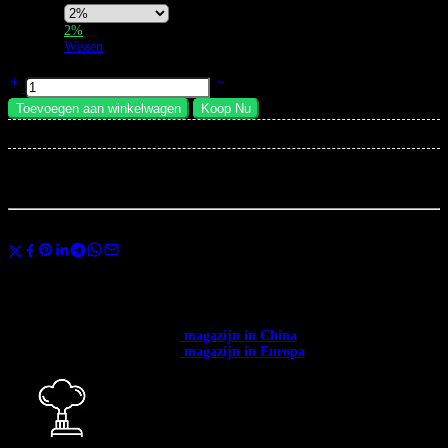
Nicotine
2%
Strength
Wissen
Bang King 60000 Vape Ice Cool | 5 Niveaus Instelbare Koelte hoeveelheid
Toevoegen aan winkelwagen
Koop Nu
×
Total:
...
mensen
bekijken dit nu
Deel
Gebruik de code
BANGVAPES3
bij het afrekenen en bespaar direct 3% op
je eerste aankoop.
✅ Beschikbaar in heel Europa. ✅ Gratis verzending vanaf € 400.
✅
Verzending vanuit het →
magazijn in China
: 12-20 dagen.
✅
Verzending vanuit het →
magazijn in Europa
: 3-7 dagen.