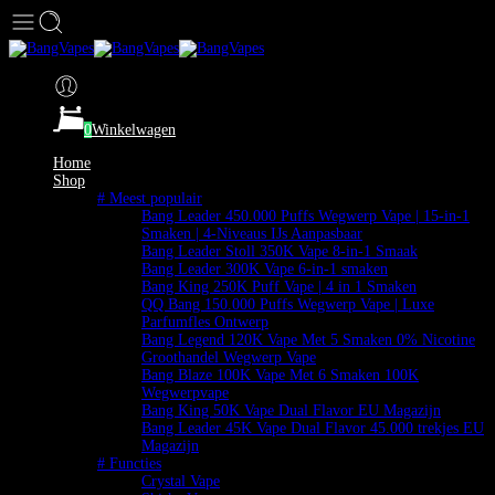
0
Winkelwagen
Home
Shop
# Meest populair
Bang Leader 450.000 Puffs Wegwerp Vape | 15-in-1
Smaken | 4-Niveaus IJs Aanpasbaar
Bang Leader Stoll 350K Vape 8-in-1 Smaak
Bang Leader 300K Vape 6-in-1 smaken
Bang King 250K Puff Vape | 4 in 1 Smaken
QQ Bang 150.000 Puffs Wegwerp Vape | Luxe
Parfumfles Ontwerp
Bang Legend 120K Vape Met 5 Smaken 0% Nicotine
Groothandel Wegwerp Vape
Bang Blaze 100K Vape Met 6 Smaken 100K
Wegwerpvape
Bang King 50K Vape Dual Flavor EU Magazijn
Bang Leader 45K Vape Dual Flavor 45.000 trekjes EU
Magazijn
# Functies
Crystal Vape