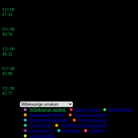
Buy 60 - 99 pieces and save 34%
€
11.09
€
7.32
Totaal:
Buy 100 - 199 pieces and save 39%
€
11.09
€
6.76
Totaal:
Buy 200 - 499 pieces and save 43%
€
11.09
€
6.32
Totaal:
Buy 500 - 999 pieces and save 46%
€
11.09
€
5.99
Totaal:
Buy 1.000+ pieces and save 48%
€
11.09
€
5.77
Totaal:
Willekeurige smaken
Cherry Strazz
Mango Magie
Engelachtige Bessen
Zure Lush Gummy
Flavors
Aardbeien Drakenfruit
Zomerse Spetter
Tijgersbloed
Aardbeien Watermeloenijs
blauw razz ijs
druivenijs
perzikijs
watermeloenijs