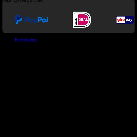
Betalingen en garanties
Beschrijving
Bang King 60K Vape Ice Cool is een doorbraak voor rokers die kieskeurig
zijn over hun koelingservaring. De meeste vapes hebben een vast “ijs”
niveau, maar dit apparaat heeft 5 niveaus van instelbare koeling. Of je nu
een milde verfrissende bries wilt of een hersenvries onder nul, je kunt het
naar je voorkeur aanpassen.
Kernspecificaties
Puffaantal:
60.000 puffs
Speciale Kenmerk:
5-Niveaus Aanpasbare Koelheid Intensie
E-vloeistof Capaciteit:
25ml
Batterij:
850mAh Type-C Oplaadbaar
Weerstand:
1.0Ω Mesh Coil (Voor dichte wolken en
geconcentreerde smaak)
Gewicht:
97g
Volledige Smaken