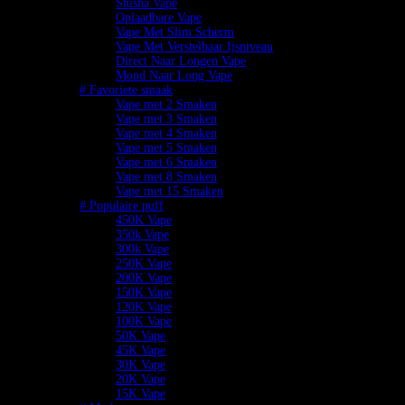
Shisha Vape
Oplaadbare Vape
Vape Met Slim Scherm
Vape Met Verstelbaar Ijsniveau
Direct Naar Longen Vape
Mond Naar Long Vape
# Favoriete smaak
Vape met 2 Smaken
Vape met 3 Smaken
Vape met 4 Smaken
Vape met 5 Smaken
Vape met 6 Smaken
Vape met 8 Smaken
Vape met 15 Smaken
# Populaire puff
450K Vape
350k Vape
300k Vape
250K Vape
200K Vape
150K Vape
120K Vape
100K Vape
50K Vape
45K Vape
30K Vape
20K Vape
15K Vape