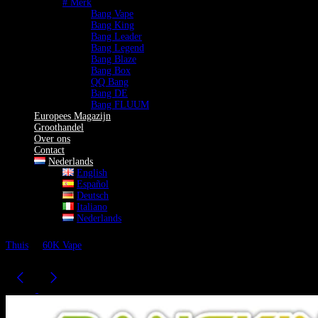
# Merk
Bang Vape
Bang King
Bang Leader
Bang Legend
Bang Blaze
Bang Box
QQ Bang
Bang DE
Bang FLUUM
Europees Magazijn
Groothandel
Over ons
Contact
Nederlands
English
Español
Deutsch
Italiano
Nederlands
Thuis
60K Vape
Bang King 60000 Vape Ice Cool | 5 Niveaus
Instelbare Koelte