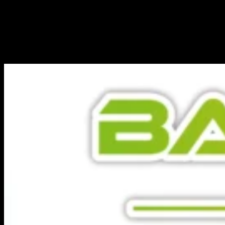
Mijn Aanbevelingen
Als je het 5-niveaus ijssysteem wilt testen, Zomer Splash is perfect—het
voelt als een andere drank op elk niveau.
Voor een zware, rijke smaak is
Tigers Blood
een uitstekende keuze die zelfs
bij de hoogste koeling gedurfd blijft.