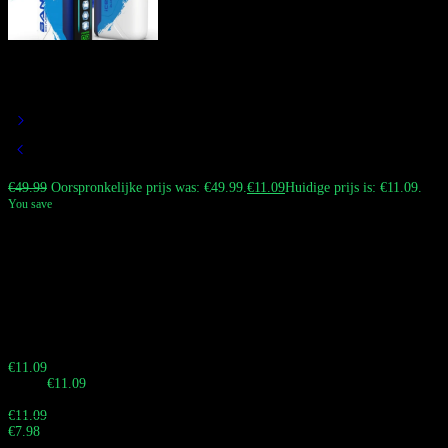
Bang King 60000 Vape Ice Cool | 5
Niveaus Instelbare Koelte
€
49.99
Oorspronkelijke prijs was: €49.99.
€
11.09
Huidige prijs is: €11.09.
You save
De Bang King 60k vape (Icy Edition) heeft vijf instelbare niveaus van
koeling. Voorzien van een 1.0Ω Mesh Coil en een 850mAh Type-C batterij,
stelt het gebruikers in staat hun koelingservaring aan te passen terwijl ze
genieten van enorme wolken en rijke smaken. Beschikbaar in 12 premium
smaken, bestel nu.
Haast je! Verkoop eindigt over:
Buy 10 - 29 pieces
€
11.09
Totaal:
€
11.09
Buy 30 - 59 pieces and save 28%
€
11.09
€
7.98
Totaal: